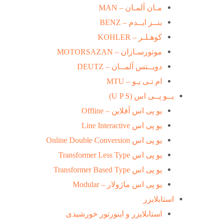
مـان آلمـان – MAN
بنــز ایــدم – BENZ
کوهـلـر – KOHLER
موتورسـازان – MOTORSAZAN
دویــتس آلمــان – DEUTZ
ام تـی یـو – MTU
یــو پــی اس (U P S)
یو پی اس آفلاین – Offline
یو پی اس Line Interactive
یو پی اس Online Double Conversion
یو پی اس Transformer Less Type
یو پی اس Transformer Based Type
یو پی اس ماژولار – Modular
استابلایزر
استابلایزر و اینورتور خورشیدی