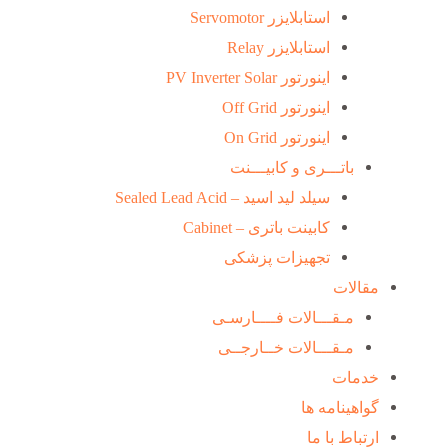
استابلایزر Servomotor
استابلایزر Relay
اینورتور PV Inverter Solar
اینورتور Off Grid
اینورتور On Grid
باتـــری و کابیـــنت
سیلد لید اسید – Sealed Lead Acid
کابینت باتری – Cabinet
تجهیزات پزشکی
مقالات
مـقـــالات فــــارسـی
مـقـــالات خــارجــی
خدمات
گواهینامه ها
ارتباط با ما