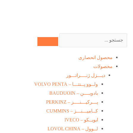
رش
ه
حتوا
جستجو
کردن
محصول انحصاری
محصولات
دیـــزل ژنــــراتـــور
ولــوو پــنتـــا – VOLVO PENTA
بادویــــن – BAUDUOIN
پـــرکیـــنــــز – PERKINZ
کــامیـــنـــز – CUMMINS
ایویــکو – IVECO
لــوول – LOVOL CHINA