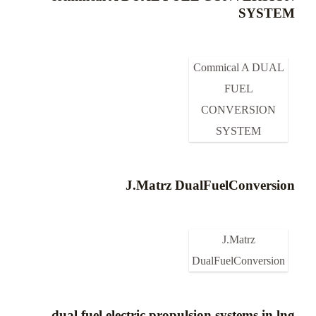
SYSTEM
Commical A DUAL
FUEL
CONVERSION
SYSTEM
J.Matrz DualFuelConversion
J.Matrz
DualFuelConversion
dual fuel electric propulsion systems in lng