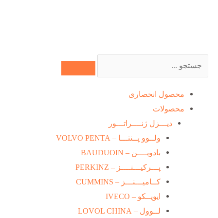
رش
ه
حتوا
جستجو
کردن
محصول انحصاری
محصولات
دیـــزل ژنــــراتـــور
ولــوو پــنتـــا – VOLVO PENTA
بادویــــن – BAUDUOIN
پـــرکیـــنــــز – PERKINZ
کــامیـــنـــز – CUMMINS
ایویــکو – IVECO
لــوول – LOVOL CHINA