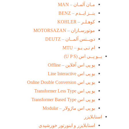
مـان آلمـان – MAN
بنــز ایــدم – BENZ
کوهـلـر – KOHLER
موتورسـازان – MOTORSAZAN
دویــتس آلمــان – DEUTZ
ام تـی یـو – MTU
یــو پــی اس (U P S)
یو پی اس آفلاین – Offline
یو پی اس Line Interactive
یو پی اس Online Double Conversion
یو پی اس Transformer Less Type
یو پی اس Transformer Based Type
یو پی اس ماژولار – Modular
استابلایزر
استابلایزر و اینورتور خورشیدی