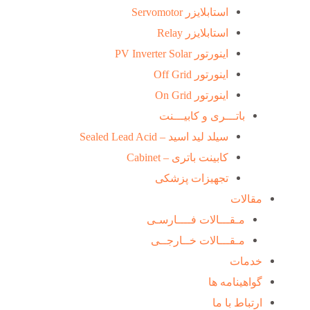
استابلایزر Servomotor
استابلایزر Relay
اینورتور PV Inverter Solar
اینورتور Off Grid
اینورتور On Grid
باتـــری و کابیـــنت
سیلد لید اسید – Sealed Lead Acid
کابینت باتری – Cabinet
تجهیزات پزشکی
مقالات
مـقـــالات فــــارسـی
مـقـــالات خــارجــی
خدمات
گواهینامه ها
ارتباط با ما