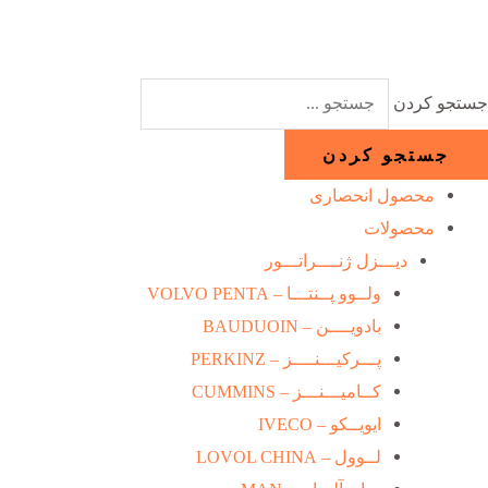
رش
ه
حتوا
جستجو کردن
جستجو کردن
محصول انحصاری
محصولات
دیـــزل ژنــــراتـــور
ولــوو پــنتـــا – VOLVO PENTA
بادویــــن – BAUDUOIN
پـــرکیـــنــــز – PERKINZ
کــامیـــنـــز – CUMMINS
ایویــکو – IVECO
لــوول – LOVOL CHINA