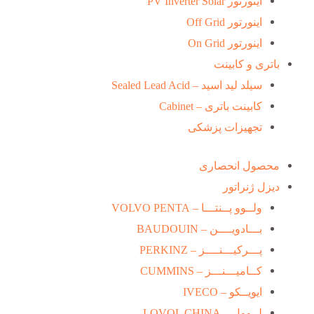
اینورتور PV Inverter Solar
اینورتور Off Grid
اینورتور On Grid
باتری و کابینت
سیلد لید اسید – Sealed Lead Acid
کابینت باتری – Cabinet
تجهیزات پزشکی
محصول انحصاری
دیزل ژنراتور
ولــوو پــنتـــا – VOLVO PENTA
بـــادویــــن – BAUDOUIN
پـــرکیـــنــــز – PERKINZ
کــامیـــنـــز – CUMMINS
ایویــکو – IVECO
لــوول – LOVOL CHINA