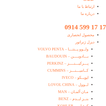
ارتباط با ما
درباره ما
17 17 599 0914
محصول انحصاری
دیزل ژنراتور
ولــوو پــنتـــا – VOLVO PENTA
بـــادویــــن – BAUDOUIN
پـــرکیـــنــــز – PERKINZ
کــامیـــنـــز – CUMMINS
ایویــکو – IVECO
لــوول – LOVOL CHINA
مـان آلمـان – MAN
بنــز ایــدم – BENZ
کوهـلـر – KOHLER