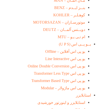
مـان آلمـان – MAN
بنــز ایــدم – BENZ
کوهـلـر – KOHLER
موتورسـازان – MOTORSAZAN
دویــتس آلمــان – DEUTZ
ام تـی یـو – MTU
یــو پــی اس (U P S)
یو پی اس آفلاین – Offline
یو پی اس Line Interactive
یو پی اس Online Double Conversion
یو پی اس Transformer Less Type
یو پی اس Transformer Based Type
یو پی اس ماژولار – Modular
استابلایزر
استابلایزر و اینورتور خورشیدی