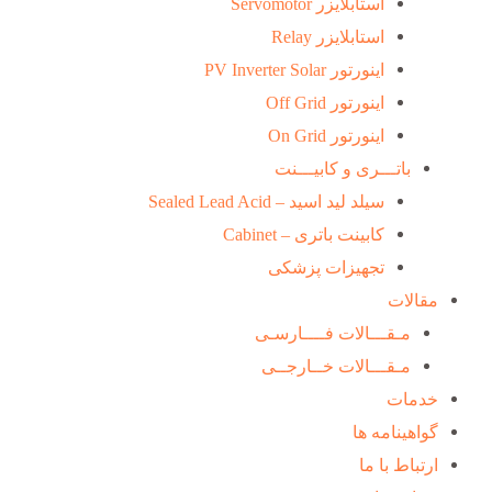
استابلایزر Servomotor
استابلایزر Relay
اینورتور PV Inverter Solar
اینورتور Off Grid
اینورتور On Grid
باتـــری و کابیـــنت
سیلد لید اسید – Sealed Lead Acid
کابینت باتری – Cabinet
تجهیزات پزشکی
مقالات
مـقـــالات فــــارسـی
مـقـــالات خــارجــی
خدمات
گواهینامه ها
ارتباط با ما