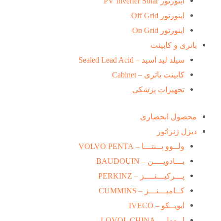
اینورتور PV Inverter Solar
اینورتور Off Grid
اینورتور On Grid
باتری و کابینت
سیلد لید اسید – Sealed Lead Acid
کابینت باتری – Cabinet
تجهیزات پزشکی
محصول انحصاری
دیزل ژنراتور
ولــوو پــنتـــا – VOLVO PENTA
بـــادویــــن – BAUDOUIN
پـــرکیـــنــــز – PERKINZ
کــامیـــنـــز – CUMMINS
ایویــکو – IVECO
لــوول – LOVOL CHINA