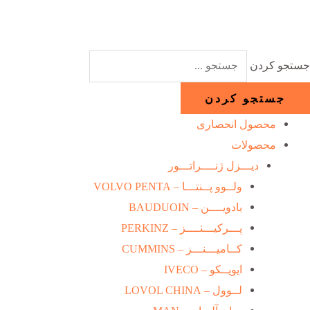
رش
ه
حتوا
جستجو کردن
جستجو کردن
محصول انحصاری
محصولات
دیـــزل ژنــــراتـــور
ولــوو پــنتـــا – VOLVO PENTA
بادویــــن – BAUDUOIN
پـــرکیـــنــــز – PERKINZ
کــامیـــنـــز – CUMMINS
ایویــکو – IVECO
لــوول – LOVOL CHINA