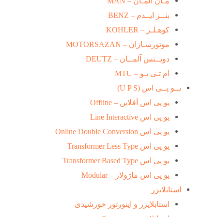
مـان آلمـان – MAN
بنــز ایــدم – BENZ
کوهـلـر – KOHLER
موتورسـازان – MOTORSAZAN
دویــتس آلمــان – DEUTZ
ام تـی یـو – MTU
یــو پــی اس (U P S)
یو پی اس آفلاین – Offline
یو پی اس Line Interactive
یو پی اس Online Double Conversion
یو پی اس Transformer Less Type
یو پی اس Transformer Based Type
یو پی اس ماژولار – Modular
استابلایزر
استابلایزر و اینورتور خورشیدی