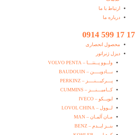
ارتباط با ما
درباره ما
17 17 599 0914
محصول انحصاری
دیزل ژنراتور
ولــوو پــنتـــا – VOLVO PENTA
بـــادویــــن – BAUDOUIN
پـــرکیـــنــــز – PERKINZ
کــامیـــنـــز – CUMMINS
ایویــکو – IVECO
لــوول – LOVOL CHINA
مـان آلمـان – MAN
بنــز ایــدم – BENZ
کوهـلـر – KOHLER