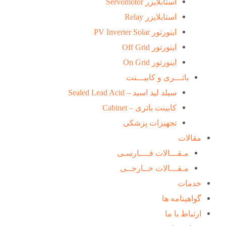
استابلایزر Servomotor
استابلایزر Relay
اینورتور PV Inverter Solar
اینورتور Off Grid
اینورتور On Grid
باتـــری و کابیـــنت
سیلد لید اسید – Sealed Lead Acid
کابینت باتری – Cabinet
تجهیزات پزشکی
مقالات
مـقـــالات فــــارسـی
مـقـــالات خــارجــی
خدمات
گواهینامه ها
ارتباط با ما