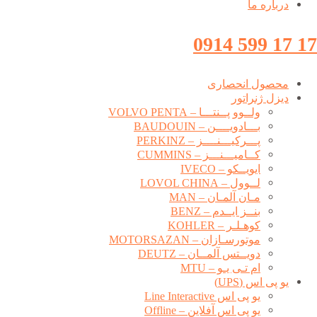
درباره ما
17 17 599 0914
محصول انحصاری
دیزل ژنراتور
ولــوو پــنتـــا – VOLVO PENTA
بـــادویــــن – BAUDOUIN
پـــرکیـــنــــز – PERKINZ
کــامیـــنـــز – CUMMINS
ایویــکو – IVECO
لــوول – LOVOL CHINA
مـان آلمـان – MAN
بنــز ایــدم – BENZ
کوهـلـر – KOHLER
موتورسـازان – MOTORSAZAN
دویــتس آلمــان – DEUTZ
ام تـی یـو – MTU
یو پی اس (UPS)
یو پی اس Line Interactive
یو پی اس آفلاین – Offline