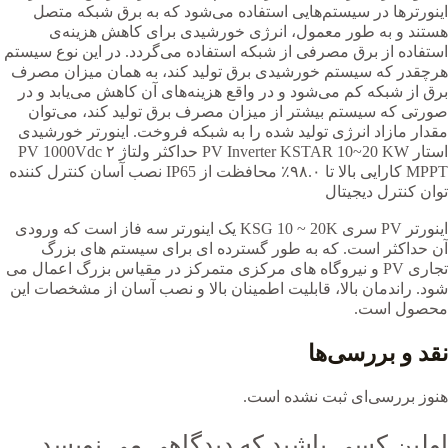
اینورترها در سیستم‌هایی استفاده می‌شود که به برق شبکه متصل
هستند و به طور معمول، انرژی خورشیدی برای کاهش هزینه‌‍‌ی
استفاده از برق مصرفی از شبکه استفاده می‌گردد. در این نوع سیستم
هرچقدر که سیستم خورشیدی برق تولید کند، به همان میزان مصرف
برق از شبکه کم می‌شود و در واقع هزینه‌های آن کاهش می‌یابد و در
صورتی که سیستم بیشتر از میزان مصرف برق تولید کند، می‌توان
مقدار مازاد انرژی تولید شده را به شبکه فروخت. اینورتر خورشیدی
استار PV Inverter KSTAR 10~20 KW حداکثر ولتاژ PV 1000Vdc ۲
MPPT کارایی بالا تا ۹۸.۰٪ محافظت از IP65 نصب آسان کنترل کننده
توان کنترل دیجیتال
اینورتر PV سری KSG 10 ~ 20K یک اینورتر سه فاز است که ورودی
آن حداکثر است. که به طور گسترده ای برای سیستم های بزرگ
تجاری PV و نیروگاه های مرکزی متمرکز در مقیاس بزرگ اعمال می
شود. راندمان بالا، قابلیت اطمینان بالا و نصب آسان از مشخصات این
محصول است.
نقد و بررسی‌ها
هنوز بررسی‌ای ثبت نشده است.
اولین کسی باشید که دیدگاهی می نویسد