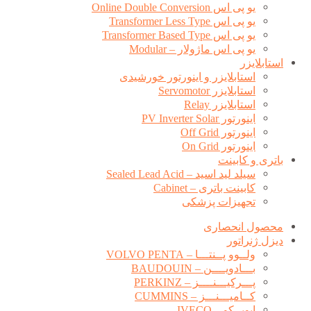
یو پی اس Online Double Conversion
یو پی اس Transformer Less Type
یو پی اس Transformer Based Type
یو پی اس ماژولار – Modular
استابلایزر
استابلایزر و اینورتور خورشیدی
استابلایزر Servomotor
استابلایزر Relay
اینورتور PV Inverter Solar
اینورتور Off Grid
اینورتور On Grid
باتری و کابینت
سیلد لید اسید – Sealed Lead Acid
کابینت باتری – Cabinet
تجهیزات پزشکی
محصول انحصاری
دیزل ژنراتور
ولــوو پــنتـــا – VOLVO PENTA
بـــادویــــن – BAUDOUIN
پـــرکیـــنــــز – PERKINZ
کــامیـــنـــز – CUMMINS
ایویــکو – IVECO