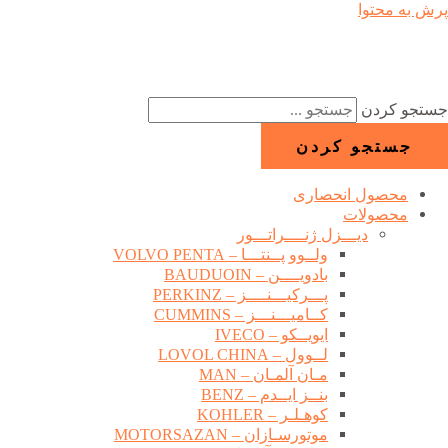
پرش به محتوا
جستجو کردن
جستجو کردن
محصول انحصاری
محصولات
دیـــزل ژنــــراتـــور
ولــوو پــنتـــا – VOLVO PENTA
بادویــــن – BAUDUOIN
پـــرکیـــنــــز – PERKINZ
کــامیـــنـــز – CUMMINS
ایویــکو – IVECO
لــوول – LOVOL CHINA
مـان آلمـان – MAN
بنــز ایــدم – BENZ
کوهـلـر – KOHLER
موتورسـازان – MOTORSAZAN