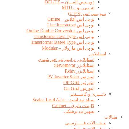
دویــتس آلمــان – DEUTZ
ام تـی یـو – MTU
یــو پــی اس (U P S)
یو پی اس آفلاین – Offline
یو پی اس Line Interactive
یو پی اس Online Double Conversion
یو پی اس Transformer Less Type
یو پی اس Transformer Based Type
یو پی اس ماژولار – Modular
استابلایزر
استابلایزر و اینورتور خورشیدی
استابلایزر Servomotor
استابلایزر Relay
اینورتور PV Inverter Solar
اینورتور Off Grid
اینورتور On Grid
باتـــری و کابیـــنت
سیلد لید اسید – Sealed Lead Acid
کابینت باتری – Cabinet
تجهیزات پزشکی
مقالات
مـقـــالات فــــارسـی
مـقـــالات خــارجــی