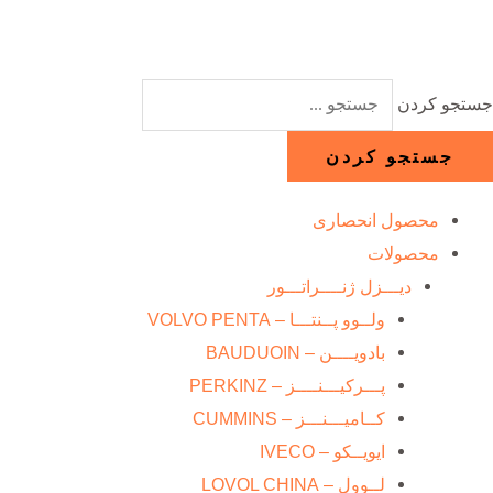
رش
ه
حتوا
جستجو کردن
جستجو کردن
محصول انحصاری
محصولات
دیـــزل ژنــــراتـــور
ولــوو پــنتـــا – VOLVO PENTA
بادویــــن – BAUDUOIN
پـــرکیـــنــــز – PERKINZ
کــامیـــنـــز – CUMMINS
ایویــکو – IVECO
لــوول – LOVOL CHINA