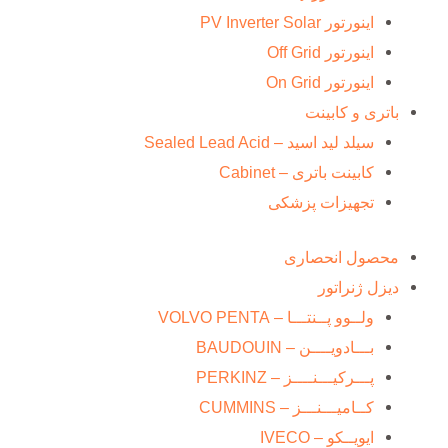
اینورتور PV Inverter Solar
اینورتور Off Grid
اینورتور On Grid
باتری و کابینت
سیلد لید اسید – Sealed Lead Acid
کابینت باتری – Cabinet
تجهیزات پزشکی
محصول انحصاری
دیزل ژنراتور
ولــوو پــنتـــا – VOLVO PENTA
بـــادویــــن – BAUDOUIN
پـــرکیـــنــــز – PERKINZ
کــامیـــنـــز – CUMMINS
ایویــکو – IVECO