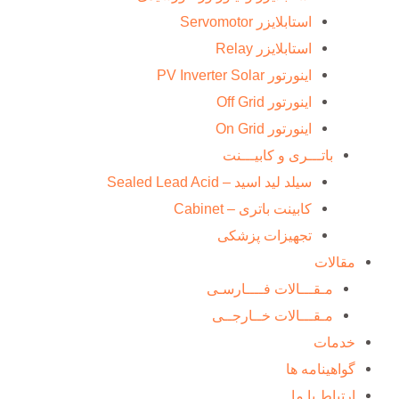
استابلایزر Servomotor
استابلایزر Relay
اینورتور PV Inverter Solar
اینورتور Off Grid
اینورتور On Grid
باتـــری و کابیـــنت
سیلد لید اسید – Sealed Lead Acid
کابینت باتری – Cabinet
تجهیزات پزشکی
مقالات
مـقـــالات فــــارسـی
مـقـــالات خــارجــی
خدمات
گواهینامه ها
ارتباط با ما