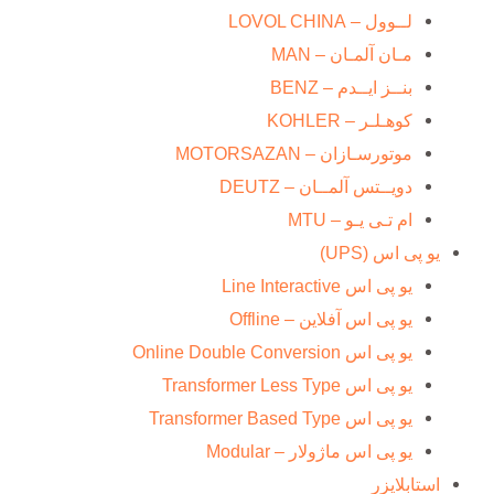
لــوول – LOVOL CHINA
مـان آلمـان – MAN
بنــز ایــدم – BENZ
کوهـلـر – KOHLER
موتورسـازان – MOTORSAZAN
دویــتس آلمــان – DEUTZ
ام تـی یـو – MTU
یو پی اس (UPS)
یو پی اس Line Interactive
یو پی اس آفلاین – Offline
یو پی اس Online Double Conversion
یو پی اس Transformer Less Type
یو پی اس Transformer Based Type
یو پی اس ماژولار – Modular
استابلایزر