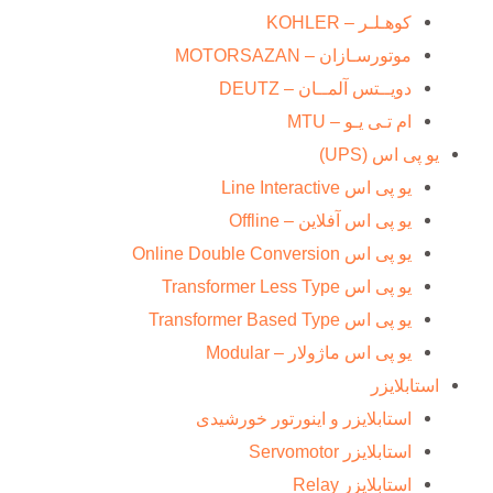
کوهـلـر – KOHLER
موتورسـازان – MOTORSAZAN
دویــتس آلمــان – DEUTZ
ام تـی یـو – MTU
یو پی اس (UPS)
یو پی اس Line Interactive
یو پی اس آفلاین – Offline
یو پی اس Online Double Conversion
یو پی اس Transformer Less Type
یو پی اس Transformer Based Type
یو پی اس ماژولار – Modular
استابلایزر
استابلایزر و اینورتور خورشیدی
استابلایزر Servomotor
استابلایزر Relay