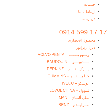
خدمات
ارتباط با ما
درباره ما
17 17 599 0914
محصول انحصاری
دیزل ژنراتور
ولــوو پــنتـــا – VOLVO PENTA
بـــادویــــن – BAUDOUIN
پـــرکیـــنــــز – PERKINZ
کــامیـــنـــز – CUMMINS
ایویــکو – IVECO
لــوول – LOVOL CHINA
مـان آلمـان – MAN
بنــز ایــدم – BENZ