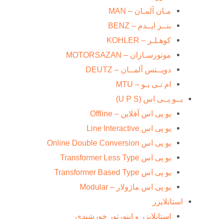
مـان آلمـان – MAN
بنــز ایــدم – BENZ
کوهـلـر – KOHLER
موتورسـازان – MOTORSAZAN
دویــتس آلمــان – DEUTZ
ام تـی یـو – MTU
یــو پــی اس (U P S)
یو پی اس آفلاین – Offline
یو پی اس Line Interactive
یو پی اس Online Double Conversion
یو پی اس Transformer Less Type
یو پی اس Transformer Based Type
یو پی اس ماژولار – Modular
استابلایزر
استابلایزر و اینورتور خورشیدی