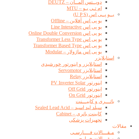
دویــتس آلمــان – DEUTZ
ام تـی یـو – MTU
یــو پــی اس (U P S)
یو پی اس آفلاین – Offline
یو پی اس Line Interactive
یو پی اس Online Double Conversion
یو پی اس Transformer Less Type
یو پی اس Transformer Based Type
یو پی اس ماژولار – Modular
استابلایزر
استابلایزر و اینورتور خورشیدی
استابلایزر Servomotor
استابلایزر Relay
اینورتور PV Inverter Solar
اینورتور Off Grid
اینورتور On Grid
باتـــری و کابیـــنت
سیلد لید اسید – Sealed Lead Acid
کابینت باتری – Cabinet
تجهیزات پزشکی
مقالات
مـقـــالات فــــارسـی
مـقـــالات خــارجــی