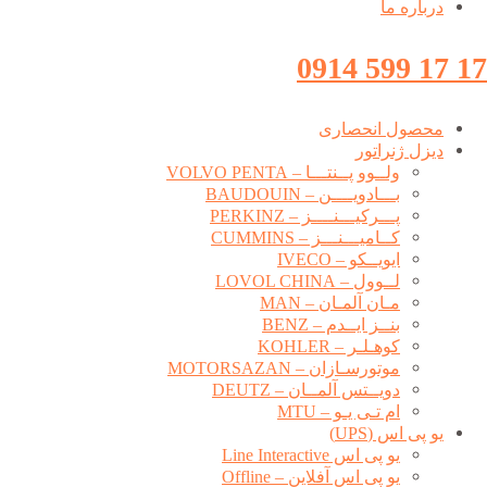
درباره ما
17 17 599 0914
محصول انحصاری
دیزل ژنراتور
ولــوو پــنتـــا – VOLVO PENTA
بـــادویــــن – BAUDOUIN
پـــرکیـــنــــز – PERKINZ
کــامیـــنـــز – CUMMINS
ایویــکو – IVECO
لــوول – LOVOL CHINA
مـان آلمـان – MAN
بنــز ایــدم – BENZ
کوهـلـر – KOHLER
موتورسـازان – MOTORSAZAN
دویــتس آلمــان – DEUTZ
ام تـی یـو – MTU
یو پی اس (UPS)
یو پی اس Line Interactive
یو پی اس آفلاین – Offline