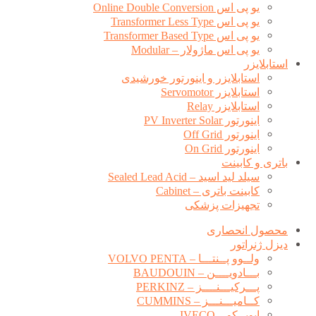
یو پی اس Online Double Conversion
یو پی اس Transformer Less Type
یو پی اس Transformer Based Type
یو پی اس ماژولار – Modular
استابلایزر
استابلایزر و اینورتور خورشیدی
استابلایزر Servomotor
استابلایزر Relay
اینورتور PV Inverter Solar
اینورتور Off Grid
اینورتور On Grid
باتری و کابینت
سیلد لید اسید – Sealed Lead Acid
کابینت باتری – Cabinet
تجهیزات پزشکی
محصول انحصاری
دیزل ژنراتور
ولــوو پــنتـــا – VOLVO PENTA
بـــادویــــن – BAUDOUIN
پـــرکیـــنــــز – PERKINZ
کــامیـــنـــز – CUMMINS
ایویــکو – IVECO