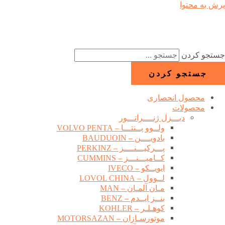
پرش به محتوا
جستجو کردن
جستجو کردن
محصول انحصاری
محصولات
دیـــزل ژنــــراتـــور
ولــوو پــنتـــا – VOLVO PENTA
بادویــــن – BAUDUOIN
پـــرکیـــنــــز – PERKINZ
کــامیـــنـــز – CUMMINS
ایویــکو – IVECO
لــوول – LOVOL CHINA
مـان آلمـان – MAN
بنــز ایــدم – BENZ
کوهـلـر – KOHLER
موتورسـازان – MOTORSAZAN