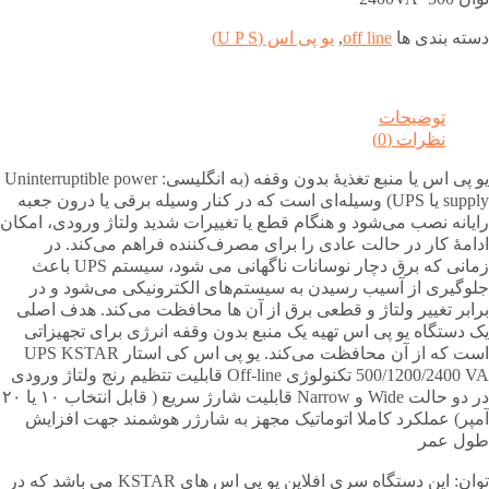
دسته بندی ها
off line
,
یو پی اس (U P S)
توضیحات
نظرات (0)
یو پی اس یا منبع تغذیهٔ بدون وقفه (به انگلیسی: Uninterruptible power
supply یا UPS) وسیله‌ای است که در کنار وسیله برقی یا درون جعبه
رایانه نصب می‌شود و هنگام قطع یا تغییرات شدید ولتاژ ورودی، امکان
ادامهٔ کار در حالت عادی را برای مصرف‌کننده فراهم می‌کند. در
زمانی که برق دچار نوسانات ناگهانی می شود، سیستم UPS باعث
جلوگیری از آسیب رسیدن به سیستم‌های الکترونیکی می‌شود و در
برابر تغییر ولتاژ و قطعی برق از آن ها محافظت می‌کند. هدف اصلی
یک دستگاه یو پی اس تهیه یک منبع بدون وقفه انرژی برای تجهیزاتی
است که از آن محافظت می‌کند. یو پی اس کی استار UPS KSTAR
500/1200/2400 VA تکنولوژی Off-line قابلیت تتظیم رنج ولتاژ ورودی
در دو حالت Wide و Narrow قابلیت شارژ سریع ( قابل انتخاب ۱۰ یا ۲۰
آمپر) عملکرد کاملا اتوماتیک مجهز به شارژر هوشمند جهت افزایش
طول عمر
توان: این دستگاه سری افلاین یو پی اس های KSTAR می باشد که در