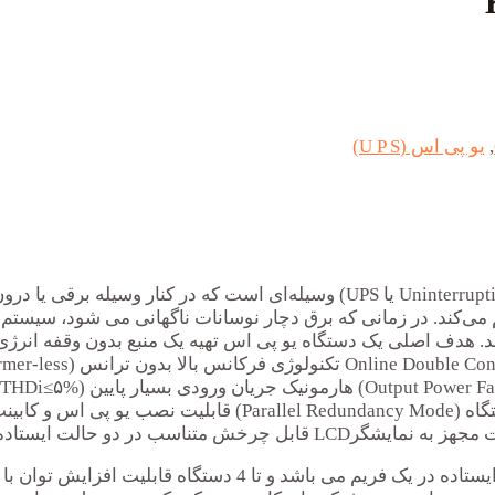
,
یو پی اس (U P S)
یو پی اس یا منبع تغذیهٔ بدون وقفه (به انگلیسی: Uninterruptible power supply یا
کند. هدف اصلی یک دستگاه یو پی اس تهیه یک منبع بدون وقفه انر
توان : در توان های 6-10 KVA جهت استفاده به صورت رکمونت و ای