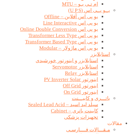
ام تـی یـو – MTU
یــو پــی اس (U P S)
یو پی اس آفلاین – Offline
یو پی اس Line Interactive
یو پی اس Online Double Conversion
یو پی اس Transformer Less Type
یو پی اس Transformer Based Type
یو پی اس ماژولار – Modular
استابلایزر
استابلایزر و اینورتور خورشیدی
استابلایزر Servomotor
استابلایزر Relay
اینورتور PV Inverter Solar
اینورتور Off Grid
اینورتور On Grid
باتـــری و کابیـــنت
سیلد لید اسید – Sealed Lead Acid
کابینت باتری – Cabinet
تجهیزات پزشکی
مقالات
مـقـــالات فــــارسـی