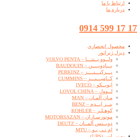
ارتباط با ما
درباره ما
17 17 599 0914
محصول انحصاری
دیزل ژنراتور
ولــوو پــنتـــا – VOLVO PENTA
بـــادویــــن – BAUDOUIN
پـــرکیـــنــــز – PERKINZ
کــامیـــنـــز – CUMMINS
ایویــکو – IVECO
لــوول – LOVOL CHINA
مـان آلمـان – MAN
بنــز ایــدم – BENZ
کوهـلـر – KOHLER
موتورسـازان – MOTORSAZAN
دویــتس آلمــان – DEUTZ
ام تـی یـو – MTU
یو پی اس (UPS)