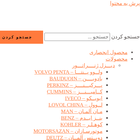
پرش به محتوا
جستجو کردن
جستجو کردن
محصول انحصاری
محصولات
دیـــزل ژنــــراتـــور
ولــوو پــنتـــا – VOLVO PENTA
بادویــــن – BAUDUOIN
پـــرکیـــنــــز – PERKINZ
کــامیـــنـــز – CUMMINS
ایویــکو – IVECO
لــوول – LOVOL CHINA
مـان آلمـان – MAN
بنــز ایــدم – BENZ
کوهـلـر – KOHLER
موتورسـازان – MOTORSAZAN
دویــتس آلمــان – DEUTZ