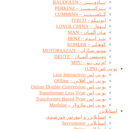
بـــادویــــن – BAUDOUIN
پـــرکیـــنــــز – PERKINZ
کــامیـــنـــز – CUMMINS
ایویــکو – IVECO
لــوول – LOVOL CHINA
مـان آلمـان – MAN
بنــز ایــدم – BENZ
کوهـلـر – KOHLER
موتورسـازان – MOTORSAZAN
دویــتس آلمــان – DEUTZ
ام تـی یـو – MTU
یو پی اس (UPS)
یو پی اس Line Interactive
یو پی اس آفلاین – Offline
یو پی اس Online Double Conversion
یو پی اس Transformer Less Type
یو پی اس Transformer Based Type
یو پی اس ماژولار – Modular
استابلایزر
استابلایزر و اینورتور خورشیدی
استابلایزر Servomotor