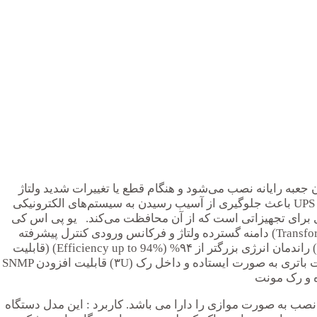
 UPS) وسیله‌ای است که در کنار وسیله برقی یا درون جعبه رایانه نصب می‌شود و هنگام قطع یا تغییرات شدید ولتاژ
ورودی، امکان ادامهٔ کار در حالت عادی را برای مصرف‌کننده فراهم می‌کند. در زمانی که برق دچار نوسانات ناگهانی می شود، سیستم UPS باعث جلوگیری از آسیب رسیدن به سیستم‌های الکترونیکی
ژی برای تجهیزاتی است که از آن محافظت می‌کند. یو پی اس کی
استار UPS KSTAR 6~10 KVA تکنولوژی Online Double Conversion(VFI Class) True تکنولوژی فرکانس بالا بدون ترانس (Transformer-less) دامنه گسترده ولتاژ و فرکانس ورودی کنترل پیشرفته
میکرو پروسسوری (DSP) بالاترین ضریب قدرت خروجی (Output Power Factor=0.9) هارمونیک جریان ورودی بسیار پایین (THDi≤۵%) راندمان انرژی بزرگتر از ۹۴% (Efficiency up to 94%) (قابلیت
تنظیم تعداد باتری ها (۱۶-۱۸ یا ۲۰ عدد قابلیت موازی شدن تا ۴ دستگاه (Parallel Redundancy Mode) قابلیت نصب یو پی اس و کابینت باتری به صورت ایستاده و داخل رک (۳U) قابلیت افزودن SNMP
ستاده در یک فریم می باشد و تا 4 دستگاه قابلیت افزایش توان با نصب به صورت موازی را دارا می باشد. کاربرد : این مدل دستگاه