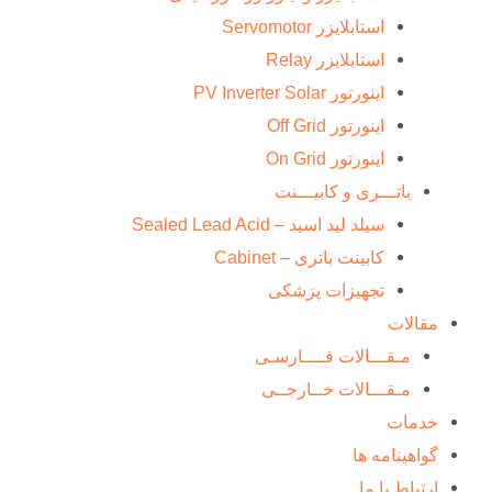
استابلایزر Servomotor
استابلایزر Relay
اینورتور PV Inverter Solar
اینورتور Off Grid
اینورتور On Grid
باتـــری و کابیـــنت
سیلد لید اسید – Sealed Lead Acid
کابینت باتری – Cabinet
تجهیزات پزشکی
مقالات
مـقـــالات فــــارسـی
مـقـــالات خــارجــی
خدمات
گواهینامه ها
ارتباط با ما