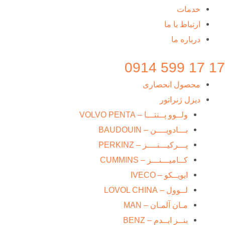
خدمات
ارتباط با ما
درباره ما
17 17 599 0914
محصول انحصاری
دیزل ژنراتور
ولــوو پــنتـــا – VOLVO PENTA
بـــادویــــن – BAUDOUIN
پـــرکیـــنــــز – PERKINZ
کــامیـــنـــز – CUMMINS
ایویــکو – IVECO
لــوول – LOVOL CHINA
مـان آلمـان – MAN
بنــز ایــدم – BENZ