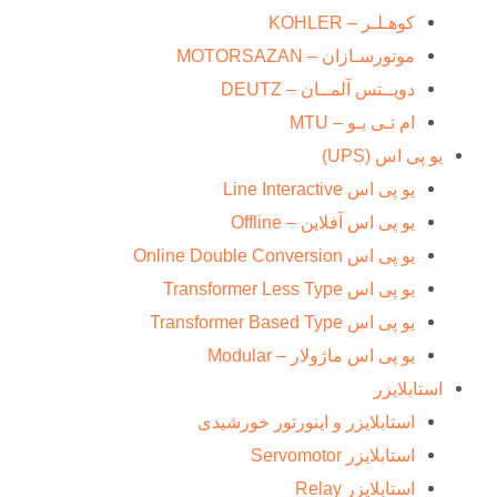
کوهـلـر – KOHLER
موتورسـازان – MOTORSAZAN
دویــتس آلمــان – DEUTZ
ام تـی یـو – MTU
یو پی اس (UPS)
یو پی اس Line Interactive
یو پی اس آفلاین – Offline
یو پی اس Online Double Conversion
یو پی اس Transformer Less Type
یو پی اس Transformer Based Type
یو پی اس ماژولار – Modular
استابلایزر
استابلایزر و اینورتور خورشیدی
استابلایزر Servomotor
استابلایزر Relay