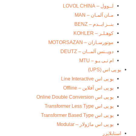
لــوول – LOVOL CHINA
مـان آلمـان – MAN
بنــز ایــدم – BENZ
کوهـلـر – KOHLER
موتورسـازان – MOTORSAZAN
دویــتس آلمــان – DEUTZ
ام تـی یـو – MTU
یو پی اس (UPS)
یو پی اس Line Interactive
یو پی اس آفلاین – Offline
یو پی اس Online Double Conversion
یو پی اس Transformer Less Type
یو پی اس Transformer Based Type
یو پی اس ماژولار – Modular
استابلایزر