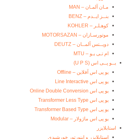
مـان آلمـان – MAN
بنــز ایــدم – BENZ
کوهـلـر – KOHLER
موتورسـازان – MOTORSAZAN
دویــتس آلمــان – DEUTZ
ام تـی یـو – MTU
یــو پــی اس (U P S)
یو پی اس آفلاین – Offline
یو پی اس Line Interactive
یو پی اس Online Double Conversion
یو پی اس Transformer Less Type
یو پی اس Transformer Based Type
یو پی اس ماژولار – Modular
استابلایزر
استابلایزر و اینورتور خورشیدی