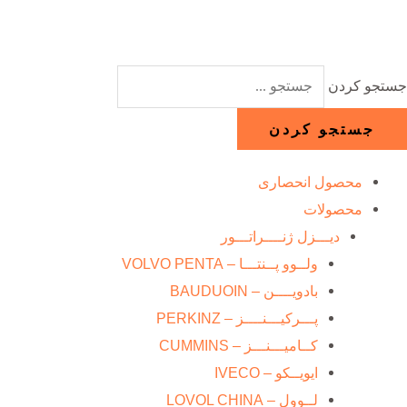
رش
ه
حتوا
جستجو کردن
جستجو کردن
محصول انحصاری
محصولات
دیـــزل ژنــــراتـــور
ولــوو پــنتـــا – VOLVO PENTA
بادویــــن – BAUDUOIN
پـــرکیـــنــــز – PERKINZ
کــامیـــنـــز – CUMMINS
ایویــکو – IVECO
لــوول – LOVOL CHINA