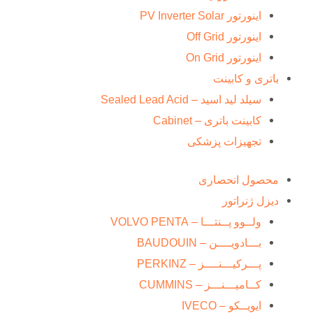
اینورتور PV Inverter Solar
اینورتور Off Grid
اینورتور On Grid
باتری و کابینت
سیلد لید اسید – Sealed Lead Acid
کابینت باتری – Cabinet
تجهیزات پزشکی
محصول انحصاری
دیزل ژنراتور
ولــوو پــنتـــا – VOLVO PENTA
بـــادویــــن – BAUDOUIN
پـــرکیـــنــــز – PERKINZ
کــامیـــنـــز – CUMMINS
ایویــکو – IVECO