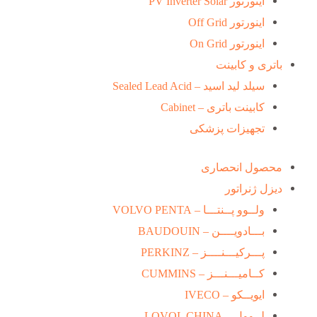
اینورتور PV Inverter Solar
اینورتور Off Grid
اینورتور On Grid
باتری و کابینت
سیلد لید اسید – Sealed Lead Acid
کابینت باتری – Cabinet
تجهیزات پزشکی
محصول انحصاری
دیزل ژنراتور
ولــوو پــنتـــا – VOLVO PENTA
بـــادویــــن – BAUDOUIN
پـــرکیـــنــــز – PERKINZ
کــامیـــنـــز – CUMMINS
ایویــکو – IVECO
لــوول – LOVOL CHINA