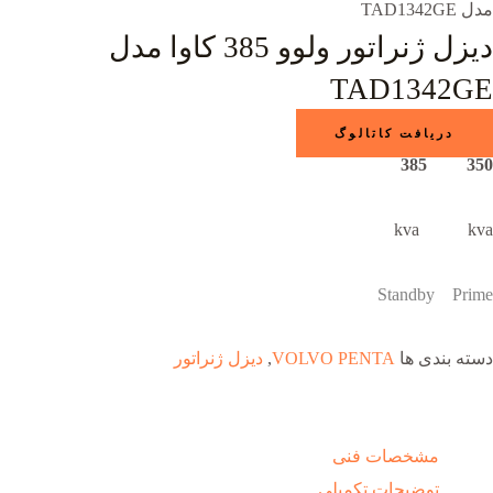
مدل TAD1342GE
دیزل ژنراتور ولوو 385 کاوا مدل
TAD1342GE
دریافت کاتالوگ
350 385
kva kva
Standby Prime
دسته بندی ها
VOLVO PENTA
,
دیزل ژنراتور
مشخصات فنی
توضیحات تکمیلی