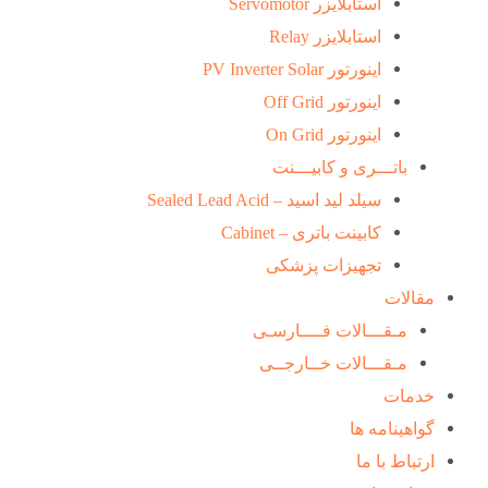
استابلایزر Servomotor
استابلایزر Relay
اینورتور PV Inverter Solar
اینورتور Off Grid
اینورتور On Grid
باتـــری و کابیـــنت
سیلد لید اسید – Sealed Lead Acid
کابینت باتری – Cabinet
تجهیزات پزشکی
مقالات
مـقـــالات فــــارسـی
مـقـــالات خــارجــی
خدمات
گواهینامه ها
ارتباط با ما