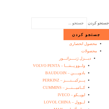
رش
ه
حتوا
جستجو کردن
جستجو کردن
محصول انحصاری
محصولات
دیـــزل ژنــــراتـــور
ولــوو پــنتـــا – VOLVO PENTA
بادویــــن – BAUDUOIN
پـــرکیـــنــــز – PERKINZ
کــامیـــنـــز – CUMMINS
ایویــکو – IVECO
لــوول – LOVOL CHINA