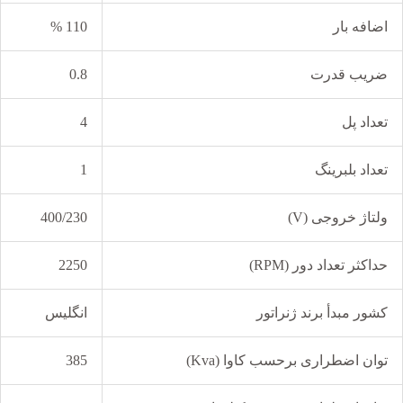
اضافه بار
110 %
ضریب قدرت
0.8
تعداد پل
4
تعداد بلبرینگ
1
ولتاژ خروجی (V)
400/230
حداکثر تعداد دور (RPM)
2250
کشور مبدأ برند ژنراتور
انگلیس
توان اضطراری برحسب کاوا (Kva)
385