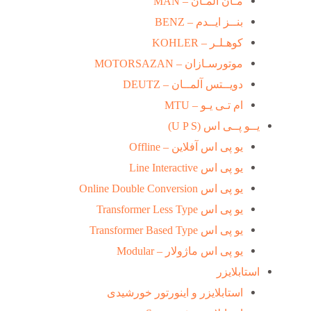
مـان آلمـان – MAN
بنــز ایــدم – BENZ
کوهـلـر – KOHLER
موتورسـازان – MOTORSAZAN
دویــتس آلمــان – DEUTZ
ام تـی یـو – MTU
یــو پــی اس (U P S)
یو پی اس آفلاین – Offline
یو پی اس Line Interactive
یو پی اس Online Double Conversion
یو پی اس Transformer Less Type
یو پی اس Transformer Based Type
یو پی اس ماژولار – Modular
استابلایزر
استابلایزر و اینورتور خورشیدی