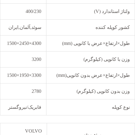
ولتاژ استاندارد (V)
400/230
کشور کوپله کننده
سوئد,آلمان,ایران
طول×ارتفاع×عرض با کانوپی (mm)
4300×2450×1500
وزن با کانوپی (کیلوگرم)
3200
طول×ارتفاع×عرض بدون کانوپی(mm)
3300×1950×1500
وزن بدون کانوپی (کیلوگرم)
2780
نوع کوپله
فابریک/نیروگستر
VOLVO
برند موتور