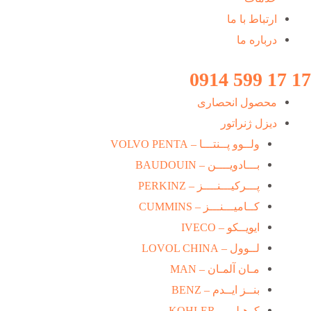
ارتباط با ما
درباره ما
17 17 599 0914
محصول انحصاری
دیزل ژنراتور
ولــوو پــنتـــا – VOLVO PENTA
بـــادویــــن – BAUDOUIN
پـــرکیـــنــــز – PERKINZ
کــامیـــنـــز – CUMMINS
ایویــکو – IVECO
لــوول – LOVOL CHINA
مـان آلمـان – MAN
بنــز ایــدم – BENZ
کوهـلـر – KOHLER