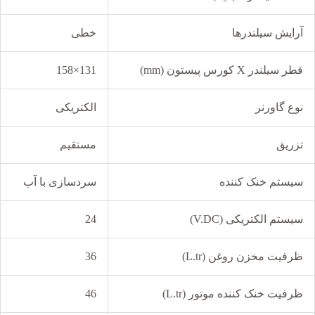
آرایش سیلندرها
خطی
قطر سیلندر X کورس پیستون (mm)
131×158
نوع گاورنر
الکتریکی
تزریق
مستقیم
سیستم خنک کننده
سردسازی با آب
سیستم الکتریکی (V.DC)
24
ظرفیت مخزن روغن (L.tr)
36
ظرفیت خنک کننده موتور (L.tr)
46