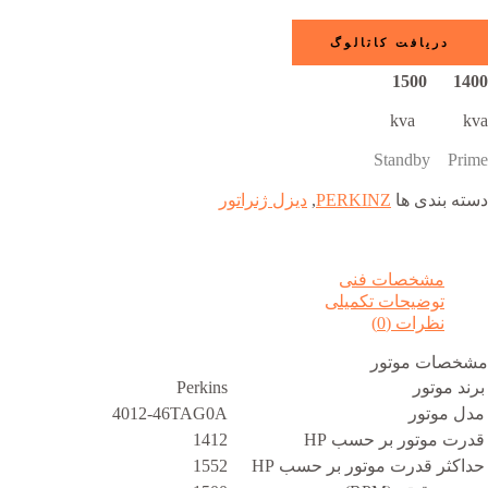
دریافت کاتالوگ
1400 1500
kva kva
Standby Prime
دسته بندی ها
PERKINZ
,
دیزل ژنراتور
مشخصات فنی
توضیحات تکمیلی
نظرات (0)
مشخصات موتور
برند موتور
Perkins
مدل موتور
4012-46TAG0A
قدرت موتور بر حسب HP
1412
حداکثر قدرت موتور بر حسب HP
1552