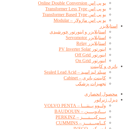
یو پی اس Online Double Conversion
یو پی اس Transformer Less Type
یو پی اس Transformer Based Type
یو پی اس ماژولار – Modular
استابلایزر
استابلایزر و اینورتور خورشیدی
استابلایزر Servomotor
استابلایزر Relay
اینورتور PV Inverter Solar
اینورتور Off Grid
اینورتور On Grid
باتری و کابینت
سیلد لید اسید – Sealed Lead Acid
کابینت باتری – Cabinet
تجهیزات پزشکی
محصول انحصاری
دیزل ژنراتور
ولــوو پــنتـــا – VOLVO PENTA
بـــادویــــن – BAUDOUIN
پـــرکیـــنــــز – PERKINZ
کــامیـــنـــز – CUMMINS
ایویــکو – IVECO