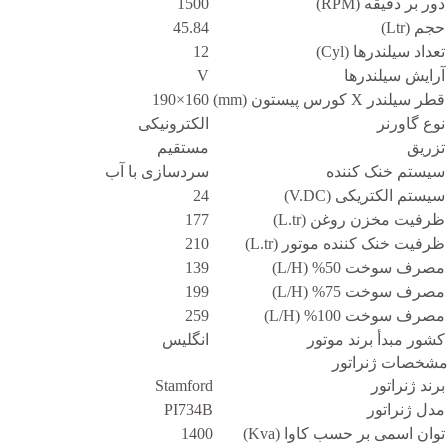
دور بر دقیقه (RPM)
1500
حجم (Ltr)
45.84
تعداد سیلندرها (Cyl)
12
آرایش سیلندرها
V
قطر سیلندر X کورس پیستون (mm)
160×190
نوع گاورنر
الکترونیکی
تزریق
مستقیم
سیستم خنک کننده
سردسازی با آب
سیستم الکتریکی (V.DC)
24
ظرفیت مخزن روغن (L.tr)
177
ظرفیت خنک کننده موتور (L.tr)
210
مصرف سوخت 50% (L/H)
139
مصرف سوخت 75% (L/H)
199
مصرف سوخت 100% (L/H)
259
کشور مبدأ برند موتور
انگلیس
مشخصات ژنراتور
برند ژنراتور
Stamford
مدل ژنراتور
PI734B
توان اسمی بر حسب کاوا (Kva)
1400