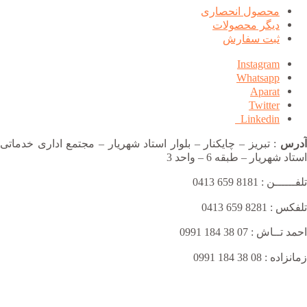
محصول انحصاری
دیگر محصولات
ثبت سفارش
Instagram
Whatsapp
Aparat
Twitter
Linkedin
آدرس
: تبریز – چایکنار – بلوار استاد شهریار – مجتمع اداری خدماتی
استاد شهریار – طبقه 6 – واحد 3
تلفــــــن : 8181 659 0413
تلفکس : 8281 659 0413
احمد تــاش : 07 38 184 0991
زمانزاده : 08 38 184 0991