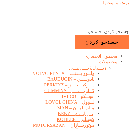
پرش به محتوا
جستجو کردن
جستجو کردن
محصول انحصاری
محصولات
دیـــزل ژنــــراتـــور
ولــوو پــنتـــا – VOLVO PENTA
بادویــــن – BAUDUOIN
پـــرکیـــنــــز – PERKINZ
کــامیـــنـــز – CUMMINS
ایویــکو – IVECO
لــوول – LOVOL CHINA
مـان آلمـان – MAN
بنــز ایــدم – BENZ
کوهـلـر – KOHLER
موتورسـازان – MOTORSAZAN