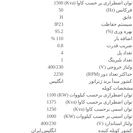
توان اضطراری بر حسب کاوا (Kva)
1500
فرکانس (Hz)
50
عایق
H
سیستم حفاظت
IP23
بهره وری (%)
95.2
اضافه بار
110 %
ضریب قدرت
0.8
تعداد پل
4
تعداد بلبرینگ
1
ولتاژ خروجی (V)
400/230
حداکثر تعداد دور (RPM)
2250
کشور مبدأ برند ژنراتور
انگلیس
مشخصات کوپله
توان اضطراری برحسب کیلووات (KW)
1100
توان اضطراری برحسب کاوا (Kva)
1375
توان اسمی برحسب کاوا (Kva)
1250
توان اسمی بر حسب کیلووات (KW)
1000
ولتاژ استاندارد (V)
400/230
کشور کوپله کننده
انگلیس,ایران