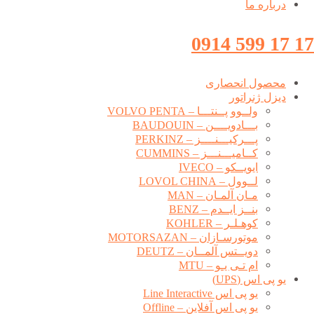
درباره ما
17 17 599 0914
محصول انحصاری
دیزل ژنراتور
ولــوو پــنتـــا – VOLVO PENTA
بـــادویــــن – BAUDOUIN
پـــرکیـــنــــز – PERKINZ
کــامیـــنـــز – CUMMINS
ایویــکو – IVECO
لــوول – LOVOL CHINA
مـان آلمـان – MAN
بنــز ایــدم – BENZ
کوهـلـر – KOHLER
موتورسـازان – MOTORSAZAN
دویــتس آلمــان – DEUTZ
ام تـی یـو – MTU
یو پی اس (UPS)
یو پی اس Line Interactive
یو پی اس آفلاین – Offline