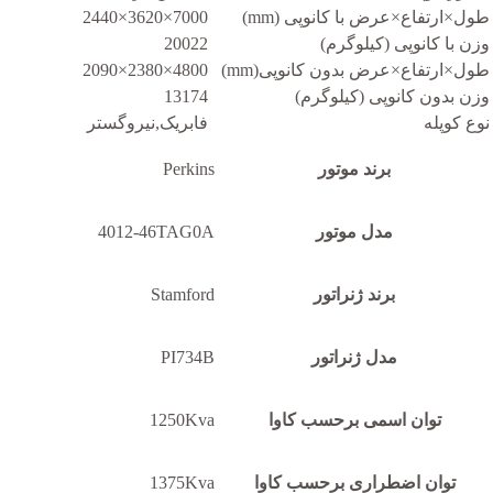
طول×ارتفاع×عرض با کانوپی (mm)
7000×3620×2440
وزن با کانوپی (کیلوگرم)
20022
طول×ارتفاع×عرض بدون کانوپی(mm)
4800×2380×2090
وزن بدون کانوپی (کیلوگرم)
13174
نوع کوپله
فابریک,نیروگستر
برند موتور
Perkins
مدل موتور
4012-46TAG0A
برند ژنراتور
Stamford
مدل ژنراتور
PI734B
توان اسمی برحسب کاوا
1250Kva
توان اضطراری برحسب کاوا
1375Kva