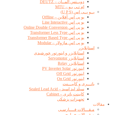
دویــتس آلمــان – DEUTZ
ام تـی یـو – MTU
یــو پــی اس (U P S)
یو پی اس آفلاین – Offline
یو پی اس Line Interactive
یو پی اس Online Double Conversion
یو پی اس Transformer Less Type
یو پی اس Transformer Based Type
یو پی اس ماژولار – Modular
استابلایزر
استابلایزر و اینورتور خورشیدی
استابلایزر Servomotor
استابلایزر Relay
اینورتور PV Inverter Solar
اینورتور Off Grid
اینورتور On Grid
باتـــری و کابیـــنت
سیلد لید اسید – Sealed Lead Acid
کابینت باتری – Cabinet
تجهیزات پزشکی
مقالات
مـقـــالات فــــارسـی
مـقـــالات خــارجــی