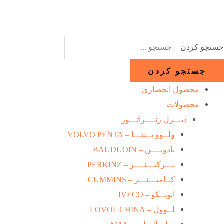
رش
ه
حتوا
جستجو کردن
جستجو کردن
محصول انحصاری
محصولات
دیـــزل ژنــــراتـــور
ولــوو پــنتـــا – VOLVO PENTA
بادویــــن – BAUDUOIN
پـــرکیـــنــــز – PERKINZ
کــامیـــنـــز – CUMMINS
ایویــکو – IVECO
لــوول – LOVOL CHINA