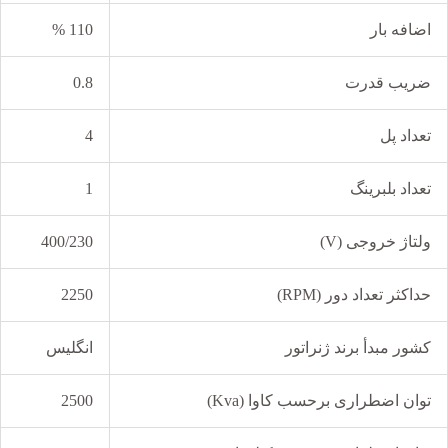
اضافه بار
110 %
ضریب قدرت
0.8
تعداد پل
4
تعداد بلبرینگ
1
ولتاژ خروجی (V)
400/230
حداکثر تعداد دور (RPM)
2250
کشور مبدأ برند ژنراتور
انگلیس
توان اضطراری برحسب کاوا (Kva)
2500