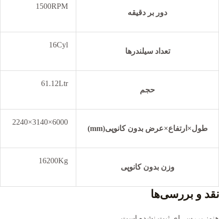
1500RPM
دور بر دقیقه
16Cyl
تعداد سیلندرها
61.12Ltr
حجم
6000×3140×2240
طول×ارتفاع×عرض بدون کانوپی(mm)
16200Kg
وزن بدون کانوپی
نقد و بررسی‌ها
هنوز بررسی‌ای ثبت نشده است.