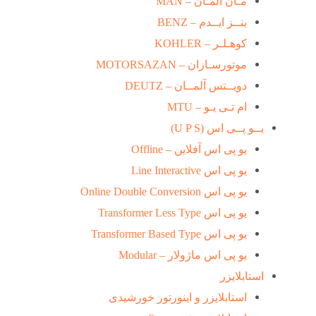
مـان آلمـان – MAN
بنــز ایــدم – BENZ
کوهـلـر – KOHLER
موتورسـازان – MOTORSAZAN
دویــتس آلمــان – DEUTZ
ام تـی یـو – MTU
یــو پــی اس (U P S)
یو پی اس آفلاین – Offline
یو پی اس Line Interactive
یو پی اس Online Double Conversion
یو پی اس Transformer Less Type
یو پی اس Transformer Based Type
یو پی اس ماژولار – Modular
استابلایزر
استابلایزر و اینورتور خورشیدی