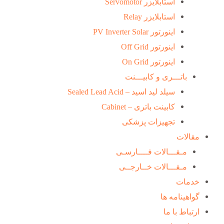
استابلایزر Servomotor
استابلایزر Relay
اینورتور PV Inverter Solar
اینورتور Off Grid
اینورتور On Grid
باتـــری و کابیـــنت
سیلد لید اسید – Sealed Lead Acid
کابینت باتری – Cabinet
تجهیزات پزشکی
مقالات
مـقـــالات فــــارسـی
مـقـــالات خــارجــی
خدمات
گواهینامه ها
ارتباط با ما