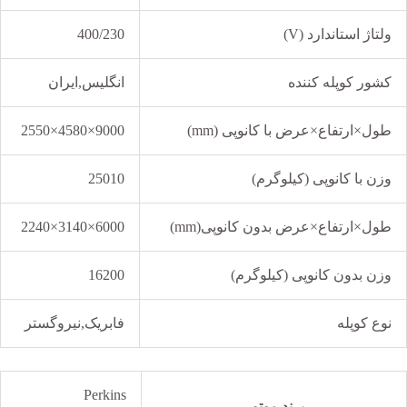
ولتاژ استاندارد (V)
400/230
کشور کوپله کننده
انگلیس,ایران
طول×ارتفاع×عرض با کانوپی (mm)
9000×4580×2550
وزن با کانوپی (کیلوگرم)
25010
طول×ارتفاع×عرض بدون کانوپی(mm)
6000×3140×2240
وزن بدون کانوپی (کیلوگرم)
16200
نوع کوپله
فابریک,نیروگستر
Perkins
برند موتور