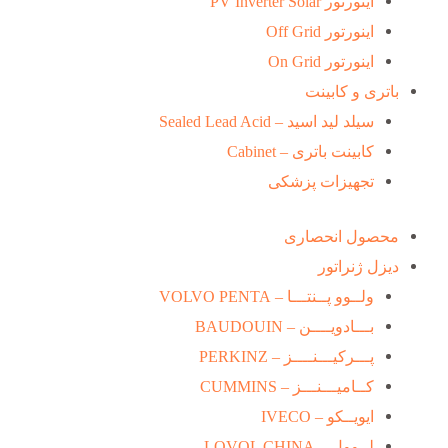
اینورتور PV Inverter Solar
اینورتور Off Grid
اینورتور On Grid
باتری و کابینت
سیلد لید اسید – Sealed Lead Acid
کابینت باتری – Cabinet
تجهیزات پزشکی
محصول انحصاری
دیزل ژنراتور
ولــوو پــنتـــا – VOLVO PENTA
بـــادویــــن – BAUDOUIN
پـــرکیـــنــــز – PERKINZ
کــامیـــنـــز – CUMMINS
ایویــکو – IVECO
لــوول – LOVOL CHINA