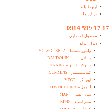
ارتباط با ما
درباره ما
17 17 599 0914
محصول انحصاری
دیزل ژنراتور
ولــوو پــنتـــا – VOLVO PENTA
بـــادویــــن – BAUDOUIN
پـــرکیـــنــــز – PERKINZ
کــامیـــنـــز – CUMMINS
ایویــکو – IVECO
لــوول – LOVOL CHINA
مـان آلمـان – MAN
بنــز ایــدم – BENZ
کوهـلـر – KOHLER