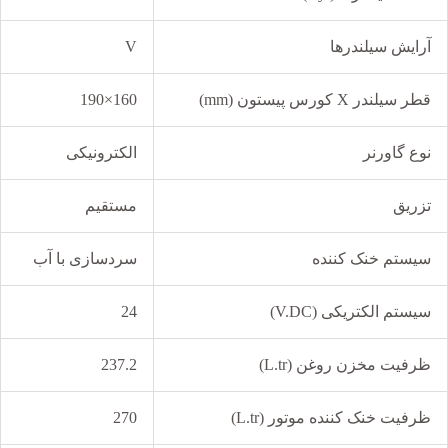
آرایش سیلندرها
V
قطر سیلندر X کورس پیستون (mm)
160×190
نوع گاورنر
الکترونیکی
تزریق
مستقیم
سیستم خنک کننده
سردسازی با آب
سیستم الکتریکی (V.DC)
24
ظرفیت مخزن روغن (L.tr)
237.2
ظرفیت خنک کننده موتور (L.tr)
270