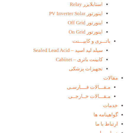
استابلایزر Relay
اینورتور PV Inverter Solar
اینورتور Off Grid
اینورتور On Grid
باتـــری و کابیـــنت
سیلد لید اسید – Sealed Lead Acid
کابینت باتری – Cabinet
تجهیزات پزشکی
مقالات
مـقـــالات فــــارسـی
مـقـــالات خــارجــی
خدمات
گواهینامه ها
ارتباط با ما