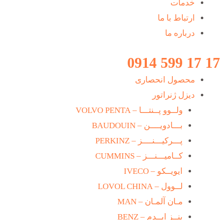
خدمات
ارتباط با ما
درباره ما
17 17 599 0914
محصول انحصاری
دیزل ژنراتور
ولــوو پــنتـــا – VOLVO PENTA
بـــادویــــن – BAUDOUIN
پـــرکیـــنــــز – PERKINZ
کــامیـــنـــز – CUMMINS
ایویــکو – IVECO
لــوول – LOVOL CHINA
مـان آلمـان – MAN
بنــز ایــدم – BENZ