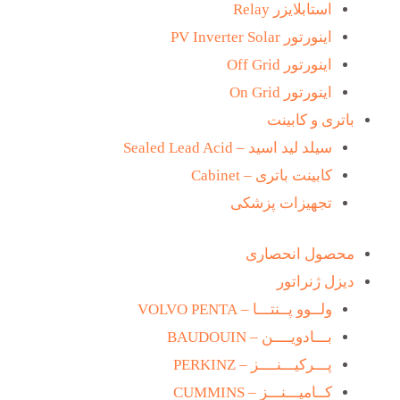
استابلایزر Relay
اینورتور PV Inverter Solar
اینورتور Off Grid
اینورتور On Grid
باتری و کابینت
سیلد لید اسید – Sealed Lead Acid
کابینت باتری – Cabinet
تجهیزات پزشکی
محصول انحصاری
دیزل ژنراتور
ولــوو پــنتـــا – VOLVO PENTA
بـــادویــــن – BAUDOUIN
پـــرکیـــنــــز – PERKINZ
کــامیـــنـــز – CUMMINS