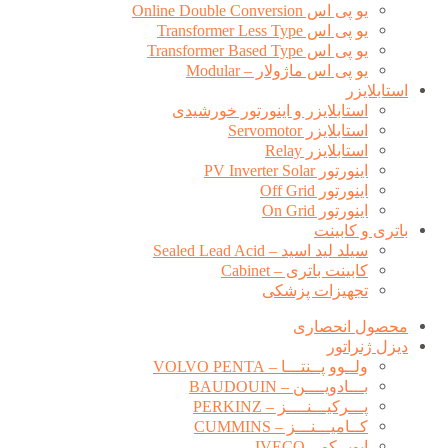
یو پی اس Online Double Conversion
یو پی اس Transformer Less Type
یو پی اس Transformer Based Type
یو پی اس ماژولار – Modular
استابلایزر
استابلایزر و اینورتور خورشیدی
استابلایزر Servomotor
استابلایزر Relay
اینورتور PV Inverter Solar
اینورتور Off Grid
اینورتور On Grid
باتری و کابینت
سیلد لید اسید – Sealed Lead Acid
کابینت باتری – Cabinet
تجهیزات پزشکی
محصول انحصاری
دیزل ژنراتور
ولــوو پــنتـــا – VOLVO PENTA
بـــادویــــن – BAUDOUIN
پـــرکیـــنــــز – PERKINZ
کــامیـــنـــز – CUMMINS
ایویــکو – IVECO