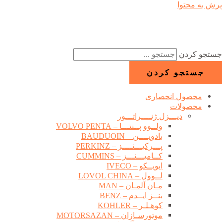
پرش به محتوا
جستجو کردن
جستجو کردن
محصول انحصاری
محصولات
دیـــزل ژنــــراتـــور
ولــوو پــنتـــا – VOLVO PENTA
بادویــــن – BAUDUOIN
پـــرکیـــنــــز – PERKINZ
کــامیـــنـــز – CUMMINS
ایویــکو – IVECO
لــوول – LOVOL CHINA
مـان آلمـان – MAN
بنــز ایــدم – BENZ
کوهـلـر – KOHLER
موتورسـازان – MOTORSAZAN