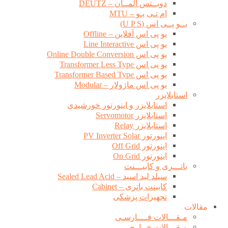
دویــتس آلمــان – DEUTZ
ام تـی یـو – MTU
یــو پــی اس (U P S)
یو پی اس آفلاین – Offline
یو پی اس Line Interactive
یو پی اس Online Double Conversion
یو پی اس Transformer Less Type
یو پی اس Transformer Based Type
یو پی اس ماژولار – Modular
استابلایزر
استابلایزر و اینورتور خورشیدی
استابلایزر Servomotor
استابلایزر Relay
اینورتور PV Inverter Solar
اینورتور Off Grid
اینورتور On Grid
باتـــری و کابیـــنت
سیلد لید اسید – Sealed Lead Acid
کابینت باتری – Cabinet
تجهیزات پزشکی
مقالات
مـقـــالات فــــارسـی
مـقـــالات خــارجــی