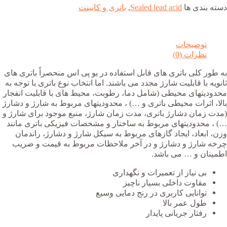
دسته بندی ها
Sealed lead acid
,
باتری و کابینت
توضیحات
نظرات (0)
به طور کلی باتری های قابل استفاده در یو پی اس منحصراً باتری های
ثانویه با قابلیت شارژ مجدد می باشند. اما انتخاب نوع باتری با توجه به
محدودیتهای محیطی (شامل دما، رطوبت، محیط های با قابلیت انفجار
بالا، اثرات محیطی باتری و …) ، محدودیتهای مربوط به شارژ و دشارژ
(مدت زمان دشارژ باتری، مدت زمان شارژ، منبع موجود برای شارژ و
…) ، محدودیتهای مربوط به ساختار و مشخصات فیزیکی باتری مانند
وزن، ابعاد، ایجاد گازهای مربوط به سیکل شارژ و دشارژ، راندمان
چرخه شارژ و دشارژ و در آخر ملاحظات مربوط به قیمت و ضریب
اطمینان و … می باشد.
بی نیاز از تعمیرات و نگهداری
مقاوت داخلی بسیار ناچیز
توانایی کاربری در رنج دمایی وسیع
طول عمر بالا
رفتار جریانی پایدار