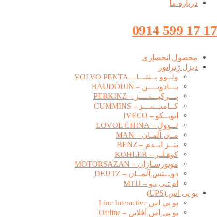
درباره ما
17 17 599 0914
محصول انحصاری
دیزل ژنراتور
ولــوو پــنتـــا – VOLVO PENTA
بـــادویــــن – BAUDOUIN
پـــرکیـــنــــز – PERKINZ
کــامیـــنـــز – CUMMINS
ایویــکو – IVECO
لــوول – LOVOL CHINA
مـان آلمـان – MAN
بنــز ایــدم – BENZ
کوهـلـر – KOHLER
موتورسـازان – MOTORSAZAN
دویــتس آلمــان – DEUTZ
ام تـی یـو – MTU
یو پی اس (UPS)
یو پی اس Line Interactive
یو پی اس آفلاین – Offline