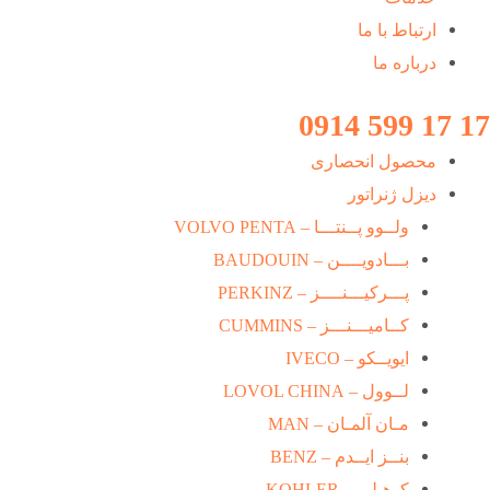
ارتباط با ما
درباره ما
17 17 599 0914
محصول انحصاری
دیزل ژنراتور
ولــوو پــنتـــا – VOLVO PENTA
بـــادویــــن – BAUDOUIN
پـــرکیـــنــــز – PERKINZ
کــامیـــنـــز – CUMMINS
ایویــکو – IVECO
لــوول – LOVOL CHINA
مـان آلمـان – MAN
بنــز ایــدم – BENZ
کوهـلـر – KOHLER