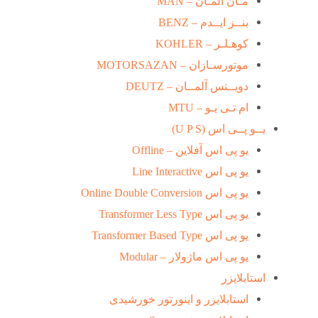
مـان آلمـان – MAN
بنــز ایــدم – BENZ
کوهـلـر – KOHLER
موتورسـازان – MOTORSAZAN
دویــتس آلمــان – DEUTZ
ام تـی یـو – MTU
یــو پــی اس (U P S)
یو پی اس آفلاین – Offline
یو پی اس Line Interactive
یو پی اس Online Double Conversion
یو پی اس Transformer Less Type
یو پی اس Transformer Based Type
یو پی اس ماژولار – Modular
استابلایزر
استابلایزر و اینورتور خورشیدی