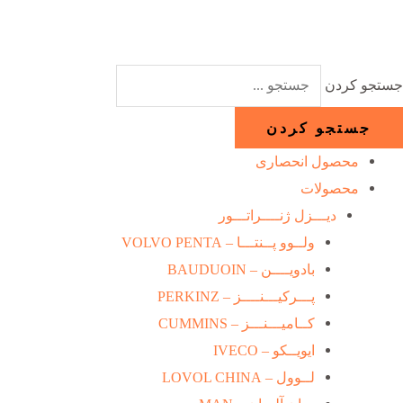
رش
Products
ه
search
حتوا
جستجو کردن
جستجو کردن
محصول انحصاری
محصولات
دیـــزل ژنــــراتـــور
ولــوو پــنتـــا – VOLVO PENTA
بادویــــن – BAUDUOIN
پـــرکیـــنــــز – PERKINZ
کــامیـــنـــز – CUMMINS
ایویــکو – IVECO
لــوول – LOVOL CHINA