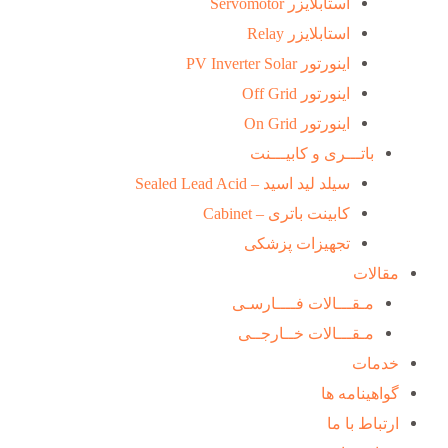
استابلایزر Servomotor
استابلایزر Relay
اینورتور PV Inverter Solar
اینورتور Off Grid
اینورتور On Grid
باتـــری و کابیـــنت
سیلد لید اسید – Sealed Lead Acid
کابینت باتری – Cabinet
تجهیزات پزشکی
مقالات
مـقـــالات فــــارسـی
مـقـــالات خــارجــی
خدمات
گواهینامه ها
ارتباط با ما