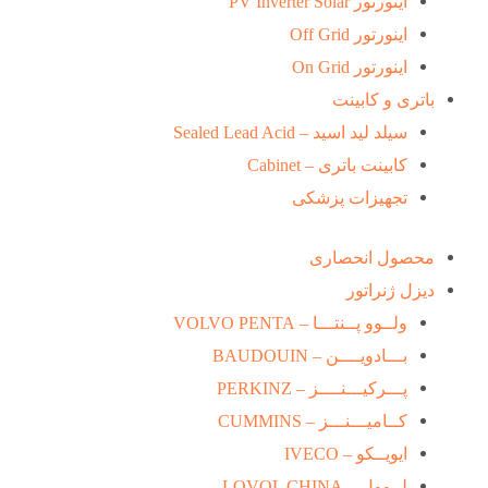
اینورتور PV Inverter Solar
اینورتور Off Grid
اینورتور On Grid
باتری و کابینت
سیلد لید اسید – Sealed Lead Acid
کابینت باتری – Cabinet
تجهیزات پزشکی
محصول انحصاری
دیزل ژنراتور
ولــوو پــنتـــا – VOLVO PENTA
بـــادویــــن – BAUDOUIN
پـــرکیـــنــــز – PERKINZ
کــامیـــنـــز – CUMMINS
ایویــکو – IVECO
لــوول – LOVOL CHINA