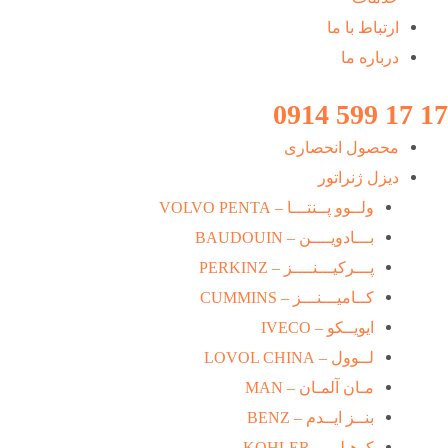
ارتباط با ما
درباره ما
17 17 599 0914
محصول انحصاری
دیزل ژنراتور
ولــوو پــنتـــا – VOLVO PENTA
بـــادویــــن – BAUDOUIN
پـــرکیـــنــــز – PERKINZ
کــامیـــنـــز – CUMMINS
ایویــکو – IVECO
لــوول – LOVOL CHINA
مـان آلمـان – MAN
بنــز ایــدم – BENZ
کوهـلـر – KOHLER