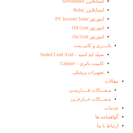
استابلایزر Servomotor
استابلایزر Relay
اینورتور PV Inverter Solar
اینورتور Off Grid
اینورتور On Grid
باتـــری و کابیـــنت
سیلد لید اسید – Sealed Lead Acid
کابینت باتری – Cabinet
تجهیزات پزشکی
مقالات
مـقـــالات فــــارسـی
مـقـــالات خــارجــی
خدمات
گواهینامه ها
ارتباط با ما