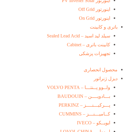
اینورتور PV Inverter Solar
اینورتور Off Grid
اینورتور On Grid
باتری و کابینت
سیلد لید اسید – Sealed Lead Acid
کابینت باتری – Cabinet
تجهیزات پزشکی
محصول انحصاری
دیزل ژنراتور
ولــوو پــنتـــا – VOLVO PENTA
بـــادویــــن – BAUDOUIN
پـــرکیـــنــــز – PERKINZ
کــامیـــنـــز – CUMMINS
ایویــکو – IVECO
لــوول – LOVOL CHINA