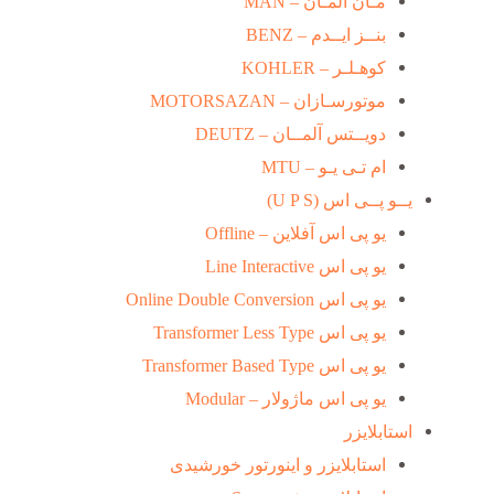
مـان آلمـان – MAN
بنــز ایــدم – BENZ
کوهـلـر – KOHLER
موتورسـازان – MOTORSAZAN
دویــتس آلمــان – DEUTZ
ام تـی یـو – MTU
یــو پــی اس (U P S)
یو پی اس آفلاین – Offline
یو پی اس Line Interactive
یو پی اس Online Double Conversion
یو پی اس Transformer Less Type
یو پی اس Transformer Based Type
یو پی اس ماژولار – Modular
استابلایزر
استابلایزر و اینورتور خورشیدی