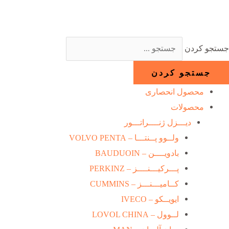
رش
ه
حتوا
جستجو کردن
جستجو کردن
محصول انحصاری
محصولات
دیـــزل ژنــــراتـــور
ولــوو پــنتـــا – VOLVO PENTA
بادویــــن – BAUDUOIN
پـــرکیـــنــــز – PERKINZ
کــامیـــنـــز – CUMMINS
ایویــکو – IVECO
لــوول – LOVOL CHINA