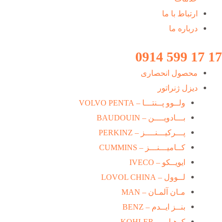
ارتباط با ما
درباره ما
17 17 599 0914
محصول انحصاری
دیزل ژنراتور
ولــوو پــنتـــا – VOLVO PENTA
بـــادویــــن – BAUDOUIN
پـــرکیـــنــــز – PERKINZ
کــامیـــنـــز – CUMMINS
ایویــکو – IVECO
لــوول – LOVOL CHINA
مـان آلمـان – MAN
بنــز ایــدم – BENZ
کوهـلـر – KOHLER