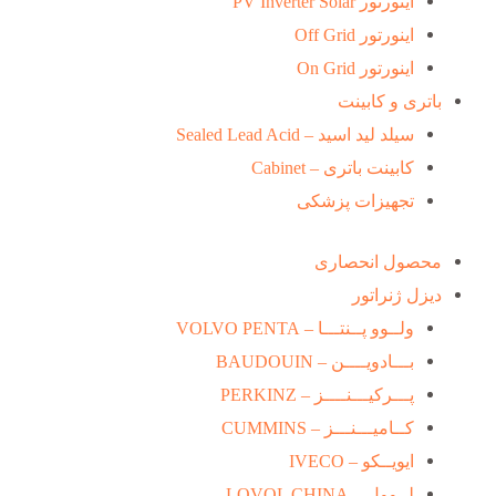
اینورتور PV Inverter Solar
اینورتور Off Grid
اینورتور On Grid
باتری و کابینت
سیلد لید اسید – Sealed Lead Acid
کابینت باتری – Cabinet
تجهیزات پزشکی
محصول انحصاری
دیزل ژنراتور
ولــوو پــنتـــا – VOLVO PENTA
بـــادویــــن – BAUDOUIN
پـــرکیـــنــــز – PERKINZ
کــامیـــنـــز – CUMMINS
ایویــکو – IVECO
لــوول – LOVOL CHINA