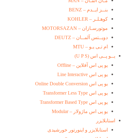
مـان آلمـان – MAN
بنــز ایــدم – BENZ
کوهـلـر – KOHLER
موتورسـازان – MOTORSAZAN
دویــتس آلمــان – DEUTZ
ام تـی یـو – MTU
یــو پــی اس (U P S)
یو پی اس آفلاین – Offline
یو پی اس Line Interactive
یو پی اس Online Double Conversion
یو پی اس Transformer Less Type
یو پی اس Transformer Based Type
یو پی اس ماژولار – Modular
استابلایزر
استابلایزر و اینورتور خورشیدی