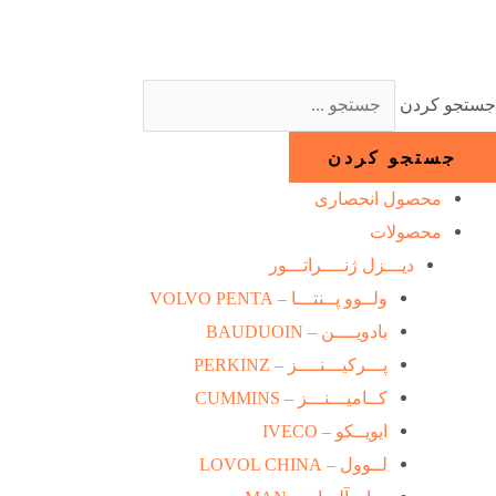
رش
ه
حتوا
جستجو کردن
جستجو کردن
محصول انحصاری
محصولات
دیـــزل ژنــــراتـــور
ولــوو پــنتـــا – VOLVO PENTA
بادویــــن – BAUDUOIN
پـــرکیـــنــــز – PERKINZ
کــامیـــنـــز – CUMMINS
ایویــکو – IVECO
لــوول – LOVOL CHINA