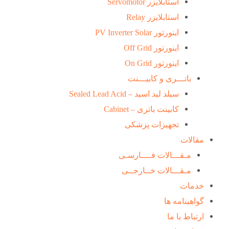
استابلایزر Servomotor
استابلایزر Relay
اینورتور PV Inverter Solar
اینورتور Off Grid
اینورتور On Grid
باتـــری و کابیـــنت
سیلد لید اسید – Sealed Lead Acid
کابینت باتری – Cabinet
تجهیزات پزشکی
مقالات
مـقـــالات فــــارسـی
مـقـــالات خــارجــی
خدمات
گواهینامه ها
ارتباط با ما