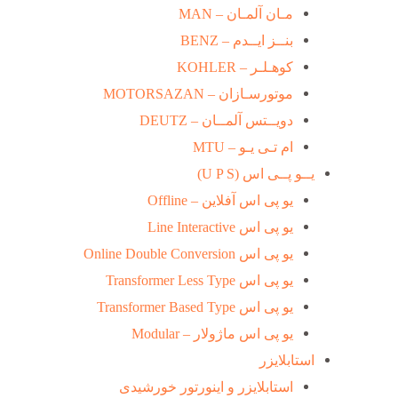
مـان آلمـان – MAN
بنــز ایــدم – BENZ
کوهـلـر – KOHLER
موتورسـازان – MOTORSAZAN
دویــتس آلمــان – DEUTZ
ام تـی یـو – MTU
یــو پــی اس (U P S)
یو پی اس آفلاین – Offline
یو پی اس Line Interactive
یو پی اس Online Double Conversion
یو پی اس Transformer Less Type
یو پی اس Transformer Based Type
یو پی اس ماژولار – Modular
استابلایزر
استابلایزر و اینورتور خورشیدی