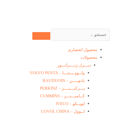
رش
ه
حتوا
جستجو
کردن
محصول انحصاری
محصولات
دیـــزل ژنــــراتـــور
ولــوو پــنتـــا – VOLVO PENTA
بادویــــن – BAUDUOIN
پـــرکیـــنــــز – PERKINZ
کــامیـــنـــز – CUMMINS
ایویــکو – IVECO
لــوول – LOVOL CHINA