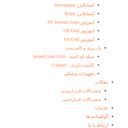
استابلایزر Servomotor
استابلایزر Relay
اینورتور PV Inverter Solar
اینورتور Off Grid
اینورتور On Grid
باتـــری و کابیـــنت
سیلد لید اسید – Sealed Lead Acid
کابینت باتری – Cabinet
تجهیزات پزشکی
مقالات
مـقـــالات فــــارسـی
مـقـــالات خــارجــی
خدمات
گواهینامه ها
ارتباط با ما