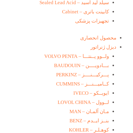
سیلد لید اسید – Sealed Lead Acid
کابینت باتری – Cabinet
تجهیزات پزشکی
محصول انحصاری
دیزل ژنراتور
ولــوو پــنتـــا – VOLVO PENTA
بـــادویــــن – BAUDOUIN
پـــرکیـــنــــز – PERKINZ
کــامیـــنـــز – CUMMINS
ایویــکو – IVECO
لــوول – LOVOL CHINA
مـان آلمـان – MAN
بنــز ایــدم – BENZ
کوهـلـر – KOHLER