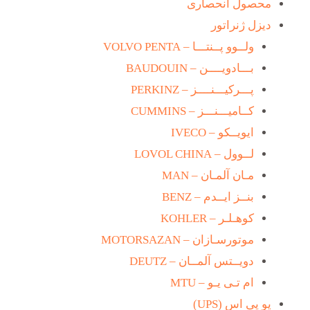
محصول انحصاری
دیزل ژنراتور
ولــوو پــنتـــا – VOLVO PENTA
بـــادویــــن – BAUDOUIN
پـــرکیـــنــــز – PERKINZ
کــامیـــنـــز – CUMMINS
ایویــکو – IVECO
لــوول – LOVOL CHINA
مـان آلمـان – MAN
بنــز ایــدم – BENZ
کوهـلـر – KOHLER
موتورسـازان – MOTORSAZAN
دویــتس آلمــان – DEUTZ
ام تـی یـو – MTU
یو پی اس (UPS)