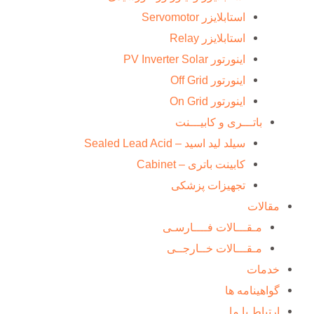
استابلایزر Servomotor
استابلایزر Relay
اینورتور PV Inverter Solar
اینورتور Off Grid
اینورتور On Grid
باتـــری و کابیـــنت
سیلد لید اسید – Sealed Lead Acid
کابینت باتری – Cabinet
تجهیزات پزشکی
مقالات
مـقـــالات فــــارسـی
مـقـــالات خــارجــی
خدمات
گواهینامه ها
ارتباط با ما