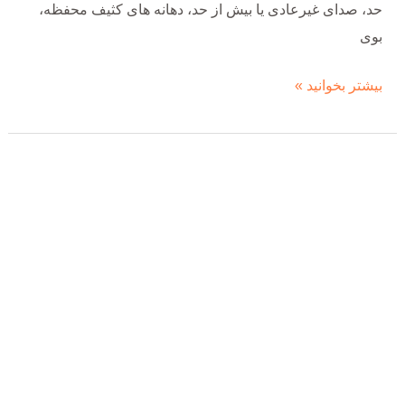
حد، صدای غیرعادی یا بیش از حد، دهانه های کثیف محفظه،
بوی
بیشتر بخوانید »
5
دلیل
مهم
برای
روشن
نشدن
موتور
الکتریکی