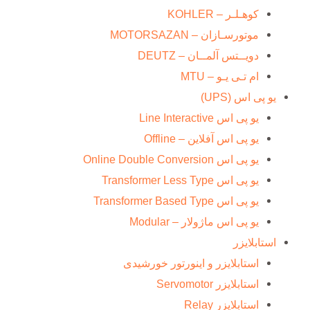
کوهـلـر – KOHLER
موتورسـازان – MOTORSAZAN
دویــتس آلمــان – DEUTZ
ام تـی یـو – MTU
یو پی اس (UPS)
یو پی اس Line Interactive
یو پی اس آفلاین – Offline
یو پی اس Online Double Conversion
یو پی اس Transformer Less Type
یو پی اس Transformer Based Type
یو پی اس ماژولار – Modular
استابلایزر
استابلایزر و اینورتور خورشیدی
استابلایزر Servomotor
استابلایزر Relay