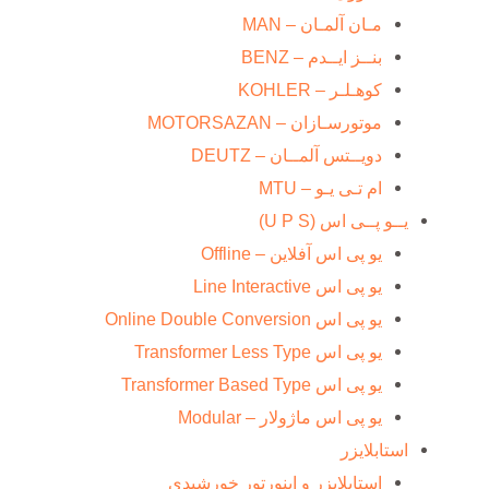
مـان آلمـان – MAN
بنــز ایــدم – BENZ
کوهـلـر – KOHLER
موتورسـازان – MOTORSAZAN
دویــتس آلمــان – DEUTZ
ام تـی یـو – MTU
یــو پــی اس (U P S)
یو پی اس آفلاین – Offline
یو پی اس Line Interactive
یو پی اس Online Double Conversion
یو پی اس Transformer Less Type
یو پی اس Transformer Based Type
یو پی اس ماژولار – Modular
استابلایزر
استابلایزر و اینورتور خورشیدی