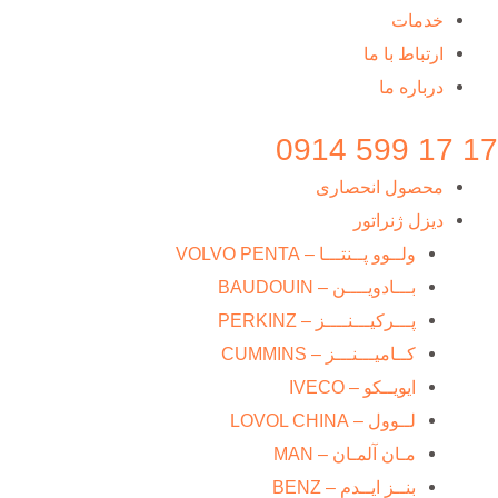
خدمات
ارتباط با ما
درباره ما
17 17 599 0914
محصول انحصاری
دیزل ژنراتور
ولــوو پــنتـــا – VOLVO PENTA
بـــادویــــن – BAUDOUIN
پـــرکیـــنــــز – PERKINZ
کــامیـــنـــز – CUMMINS
ایویــکو – IVECO
لــوول – LOVOL CHINA
مـان آلمـان – MAN
بنــز ایــدم – BENZ