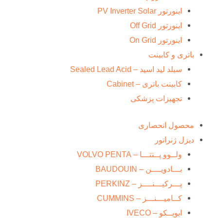
اینورتور PV Inverter Solar
اینورتور Off Grid
اینورتور On Grid
باتری و کابینت
سیلد لید اسید – Sealed Lead Acid
کابینت باتری – Cabinet
تجهیزات پزشکی
محصول انحصاری
دیزل ژنراتور
ولــوو پــنتـــا – VOLVO PENTA
بـــادویــــن – BAUDOUIN
پـــرکیـــنــــز – PERKINZ
کــامیـــنـــز – CUMMINS
ایویــکو – IVECO