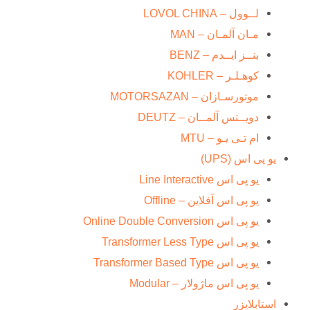
لــوول – LOVOL CHINA
مـان آلمـان – MAN
بنــز ایــدم – BENZ
کوهـلـر – KOHLER
موتورسـازان – MOTORSAZAN
دویــتس آلمــان – DEUTZ
ام تـی یـو – MTU
یو پی اس (UPS)
یو پی اس Line Interactive
یو پی اس آفلاین – Offline
یو پی اس Online Double Conversion
یو پی اس Transformer Less Type
یو پی اس Transformer Based Type
یو پی اس ماژولار – Modular
استابلایزر