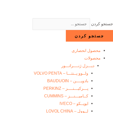
رش
ه
حتوا
جستجو کردن
جستجو کردن
محصول انحصاری
محصولات
دیـــزل ژنــــراتـــور
ولــوو پــنتـــا – VOLVO PENTA
بادویــــن – BAUDUOIN
پـــرکیـــنــــز – PERKINZ
کــامیـــنـــز – CUMMINS
ایویــکو – IVECO
لــوول – LOVOL CHINA