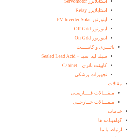
استابلایزر Servomotor
استابلایزر Relay
اینورتور PV Inverter Solar
اینورتور Off Grid
اینورتور On Grid
باتـــری و کابیـــنت
سیلد لید اسید – Sealed Lead Acid
کابینت باتری – Cabinet
تجهیزات پزشکی
مقالات
مـقـــالات فــــارسـی
مـقـــالات خــارجــی
خدمات
گواهینامه ها
ارتباط با ما