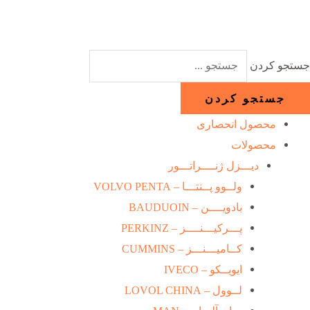
رش
ه
حتوا
جستجو کردن
جستجو کردن
محصول انحصاری
محصولات
دیـــزل ژنــــراتـــور
ولــوو پــنتـــا – VOLVO PENTA
بادویــــن – BAUDUOIN
پـــرکیـــنــــز – PERKINZ
کــامیـــنـــز – CUMMINS
ایویــکو – IVECO
لــوول – LOVOL CHINA