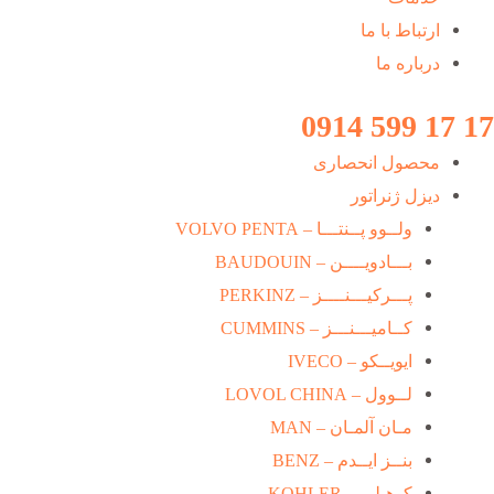
ارتباط با ما
درباره ما
17 17 599 0914
محصول انحصاری
دیزل ژنراتور
ولــوو پــنتـــا – VOLVO PENTA
بـــادویــــن – BAUDOUIN
پـــرکیـــنــــز – PERKINZ
کــامیـــنـــز – CUMMINS
ایویــکو – IVECO
لــوول – LOVOL CHINA
مـان آلمـان – MAN
بنــز ایــدم – BENZ
کوهـلـر – KOHLER