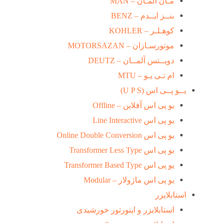
مـان آلمـان – MAN
بنــز ایــدم – BENZ
کوهـلـر – KOHLER
موتورسـازان – MOTORSAZAN
دویــتس آلمــان – DEUTZ
ام تـی یـو – MTU
یــو پــی اس (U P S)
یو پی اس آفلاین – Offline
یو پی اس Line Interactive
یو پی اس Online Double Conversion
یو پی اس Transformer Less Type
یو پی اس Transformer Based Type
یو پی اس ماژولار – Modular
استابلایزر
استابلایزر و اینورتور خورشیدی