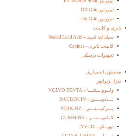
اینورتور PV Inverter Solar
اینورتور Off Grid
اینورتور On Grid
باتری و کابینت
سیلد لید اسید – Sealed Lead Acid
کابینت باتری – Cabinet
تجهیزات پزشکی
محصول انحصاری
دیزل ژنراتور
ولــوو پــنتـــا – VOLVO PENTA
بـــادویــــن – BAUDOUIN
پـــرکیـــنــــز – PERKINZ
کــامیـــنـــز – CUMMINS
ایویــکو – IVECO
لــوول – LOVOL CHINA