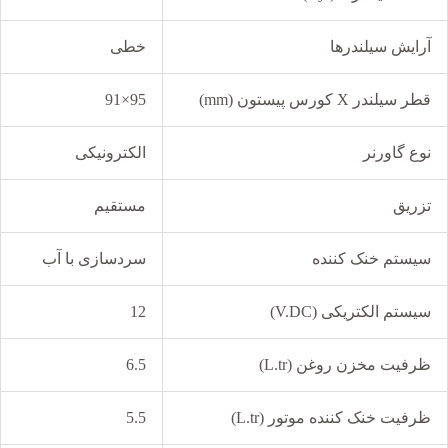
آرایش سیلندرها
خطی
قطر سیلندر X کورس پیستون (mm)
95×91
نوع گاورنر
الکترونیکی
تزریق
مستقیم
سیستم خنک کننده
سردسازی با آب
سیستم الکتریکی (V.DC)
12
ظرفیت مخزن روغن (L.tr)
6.5
ظرفیت خنک کننده موتور (L.tr)
5.5