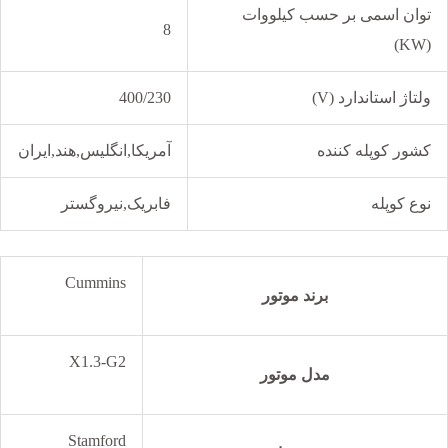
توان اسمی بر حسب کیلووات
8
(KW)
ولتاژ استاندارد (V)
400/230
کشور کوپله کننده
آمریکا,انگلیس,هند,ایران
نوع کوپله
فابریک,نیروگستر
Cummins
برند موتور
X1.3-G2
مدل موتور
Stamford