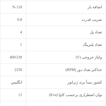
اضافه بار
110 %
ضریب قدرت
0.8
تعداد پل
4
تعداد بلبرینگ
1
ولتاژ خروجی (V)
400/230
حداکثر تعداد دور (RPM)
2250
کشور مبدأ برند ژنراتور
انگلیس
توان اضطراری برحسب کاوا (Kva)
11