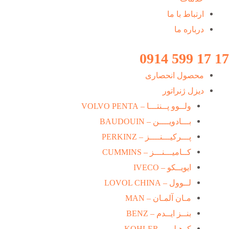
ارتباط با ما
درباره ما
17 17 599 0914
محصول انحصاری
دیزل ژنراتور
ولــوو پــنتـــا – VOLVO PENTA
بـــادویــــن – BAUDOUIN
پـــرکیـــنــــز – PERKINZ
کــامیـــنـــز – CUMMINS
ایویــکو – IVECO
لــوول – LOVOL CHINA
مـان آلمـان – MAN
بنــز ایــدم – BENZ
کوهـلـر – KOHLER