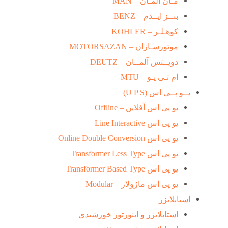
مـان آلمـان – MAN
بنــز ایــدم – BENZ
کوهـلـر – KOHLER
موتورسـازان – MOTORSAZAN
دویــتس آلمــان – DEUTZ
ام تـی یـو – MTU
یــو پــی اس (U P S)
یو پی اس آفلاین – Offline
یو پی اس Line Interactive
یو پی اس Online Double Conversion
یو پی اس Transformer Less Type
یو پی اس Transformer Based Type
یو پی اس ماژولار – Modular
استابلایزر
استابلایزر و اینورتور خورشیدی