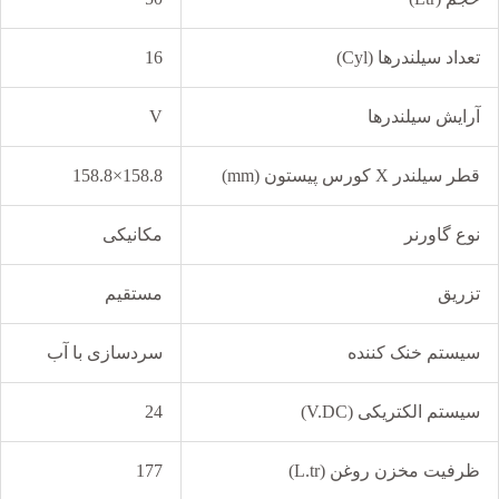
تعداد سیلندرها (Cyl)
16
آرایش سیلندرها
V
قطر سیلندر X کورس پیستون (mm)
158.8×158.8
نوع گاورنر
مکانیکی
تزریق
مستقیم
سیستم خنک کننده
سردسازی با آب
سیستم الکتریکی (V.DC)
24
ظرفیت مخزن روغن (L.tr)
177