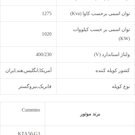
توان اسمی برحسب کاوا (Kva)
1275
توان اسمی بر حسب کیلووات
1020
(KW)
ولتاژ استاندارد (V)
400/230
کشور کوپله کننده
آمریکا,انگلیس,هند,ایران
نوع کوپله
فابریک,نیروگستر
Cummins
برند موتور
KTA50-G3