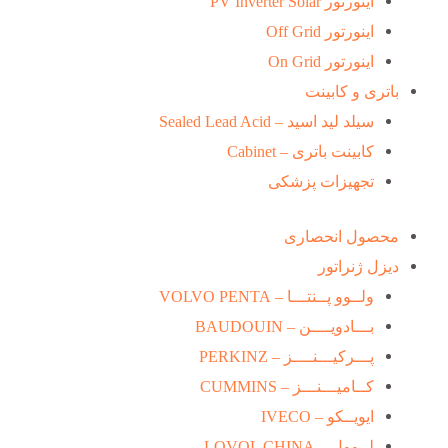
اینورتور PV Inverter Solar
اینورتور Off Grid
اینورتور On Grid
باتری و کابینت
سیلد لید اسید – Sealed Lead Acid
کابینت باتری – Cabinet
تجهیزات پزشکی
محصول انحصاری
دیزل ژنراتور
ولــوو پــنتـــا – VOLVO PENTA
بـــادویــــن – BAUDOUIN
پـــرکیـــنــــز – PERKINZ
کــامیـــنـــز – CUMMINS
ایویــکو – IVECO
لــوول – LOVOL CHINA