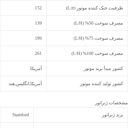
ظرفیت خنک کننده موتور (L.tr)
152
مصرف سوخت 50% (L/H)
139
مصرف سوخت 75% (L/H)
199
مصرف سوخت 100% (L/H)
261
کشور مبدأ برند موتور
آمریکا
کشور تولید کننده موتور
آمریکا,انگلیس,هند
مشخصات ژنراتور
برند ژنراتور
Stamford