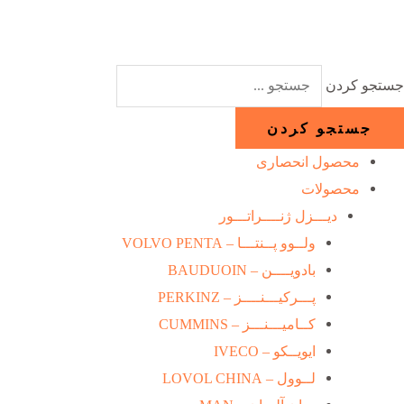
رش
ه
حتوا
جستجو کردن
جستجو کردن
محصول انحصاری
محصولات
دیـــزل ژنــــراتـــور
ولــوو پــنتـــا – VOLVO PENTA
بادویــــن – BAUDUOIN
پـــرکیـــنــــز – PERKINZ
کــامیـــنـــز – CUMMINS
ایویــکو – IVECO
لــوول – LOVOL CHINA