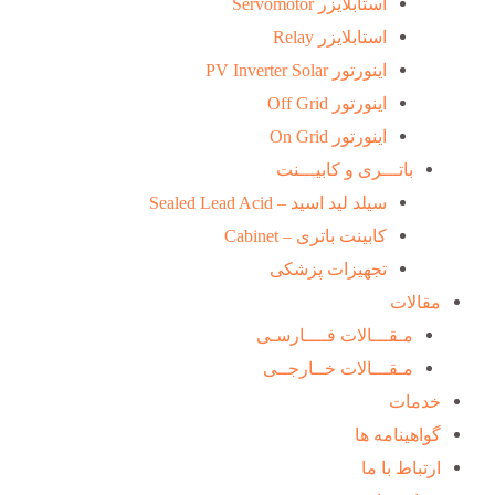
استابلایزر Servomotor
استابلایزر Relay
اینورتور PV Inverter Solar
اینورتور Off Grid
اینورتور On Grid
باتـــری و کابیـــنت
سیلد لید اسید – Sealed Lead Acid
کابینت باتری – Cabinet
تجهیزات پزشکی
مقالات
مـقـــالات فــــارسـی
مـقـــالات خــارجــی
خدمات
گواهینامه ها
ارتباط با ما