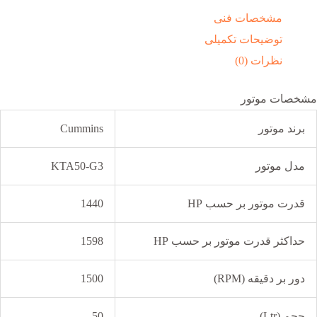
مشخصات فنی
توضیحات تکمیلی
نظرات (0)
مشخصات موتور
برند موتور
Cummins
مدل موتور
KTA50-G3
قدرت موتور بر حسب HP
1440
حداکثر قدرت موتور بر حسب HP
1598
دور بر دقیقه (RPM)
1500
حجم (Ltr)
50