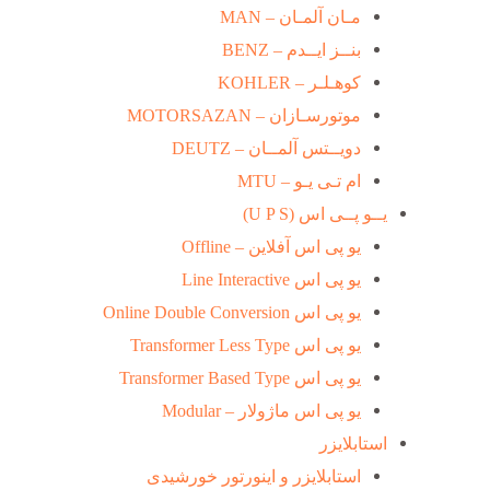
مـان آلمـان – MAN
بنــز ایــدم – BENZ
کوهـلـر – KOHLER
موتورسـازان – MOTORSAZAN
دویــتس آلمــان – DEUTZ
ام تـی یـو – MTU
یــو پــی اس (U P S)
یو پی اس آفلاین – Offline
یو پی اس Line Interactive
یو پی اس Online Double Conversion
یو پی اس Transformer Less Type
یو پی اس Transformer Based Type
یو پی اس ماژولار – Modular
استابلایزر
استابلایزر و اینورتور خورشیدی