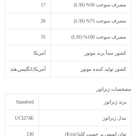
مصرف سوخت 50% (L/H)
17
مصرف سوخت 75% (L/H)
26
مصرف سوخت 100% (L/H)
35
کشور مبدأ برند موتور
آمریکا
کشور تولید کننده موتور
آمریکا,انگلیس,هند
مشخصات ژنراتور
برند ژنراتور
Stamford
مدل ژنراتور
UCI274E
توان اسمی بر حسب کاوا (Kva)
130