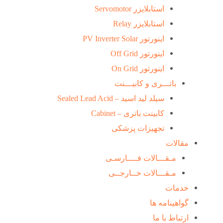
استابلایزر Servomotor
استابلایزر Relay
اینورتور PV Inverter Solar
اینورتور Off Grid
اینورتور On Grid
باتـــری و کابیـــنت
سیلد لید اسید – Sealed Lead Acid
کابینت باتری – Cabinet
تجهیزات پزشکی
مقالات
مـقـــالات فــــارسـی
مـقـــالات خــارجــی
خدمات
گواهینامه ها
ارتباط با ما