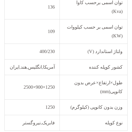
توان اسمی برحسب کاوا
136
(Kva)
توان اسمی بر حسب کیلووات
109
(KW)
ولتاژ استاندارد (V)
400/230
کشور کوپله کننده
آمریکا,انگلیس,هند,ایران
طول×ارتفاع×عرض بدون
1250×900×2500
کانوپی(mm)
وزن بدون کانوپی (کیلوگرم)
1250
نوع کوپله
فابریک,نیروگستر