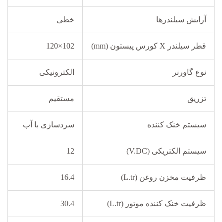
آرایش سیلندرها
خطی
قطر سیلندر X کورس پیستون (mm)
102×120
نوع گاورنر
الکترونیکی
تزریق
مستقیم
سیستم خنک کننده
سردسازی با آب
سیستم الکتریکی (V.DC)
12
ظرفیت مخزن روغن (L.tr)
16.4
ظرفیت خنک کننده موتور (L.tr)
30.4