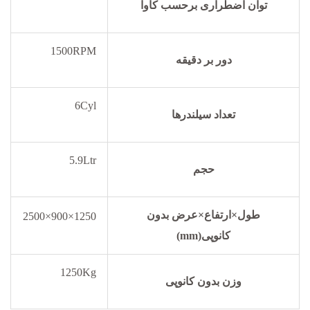
توان اضطراری برحسب کاوا
1500RPM
دور بر دقیقه
6Cyl
تعداد سیلندرها
5.9Ltr
حجم
طول×ارتفاع×عرض بدون
1250×900×2500
کانوپی(mm)
1250Kg
وزن بدون کانوپی