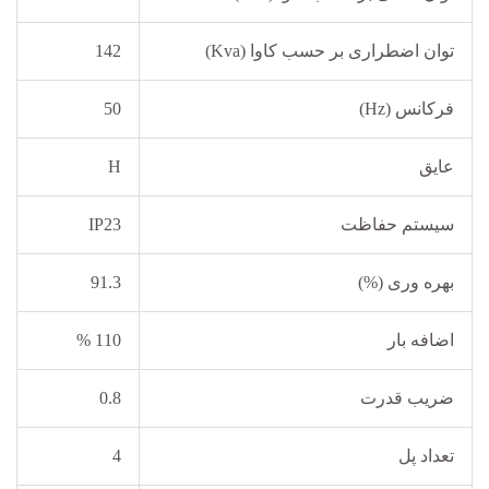
توان اضطراری بر حسب کاوا (Kva)
142
فرکانس (Hz)
50
عایق
H
سیستم حفاظت
IP23
بهره وری (%)
91.3
اضافه بار
110 %
ضریب قدرت
0.8
تعداد پل
4