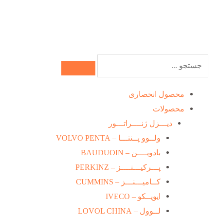
رش
ه
حتوا
جستجو
کردن
محصول انحصاری
محصولات
دیـــزل ژنــــراتـــور
ولــوو پــنتـــا – VOLVO PENTA
بادویــــن – BAUDUOIN
پـــرکیـــنــــز – PERKINZ
کــامیـــنـــز – CUMMINS
ایویــکو – IVECO
لــوول – LOVOL CHINA