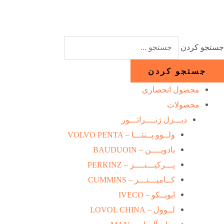
رش
ه
حتوا
جستجو کردن
جستجو کردن
محصول انحصاری
محصولات
دیـــزل ژنــــراتـــور
ولــوو پــنتـــا – VOLVO PENTA
بادویــــن – BAUDUOIN
پـــرکیـــنــــز – PERKINZ
کــامیـــنـــز – CUMMINS
ایویــکو – IVECO
لــوول – LOVOL CHINA