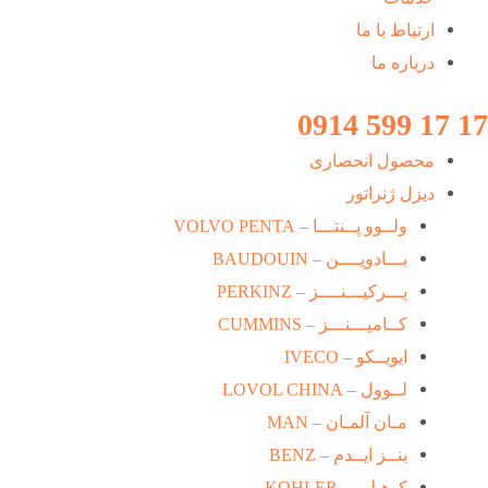
ارتباط با ما
درباره ما
17 17 599 0914
محصول انحصاری
دیزل ژنراتور
ولــوو پــنتـــا – VOLVO PENTA
بـــادویــــن – BAUDOUIN
پـــرکیـــنــــز – PERKINZ
کــامیـــنـــز – CUMMINS
ایویــکو – IVECO
لــوول – LOVOL CHINA
مـان آلمـان – MAN
بنــز ایــدم – BENZ
کوهـلـر – KOHLER