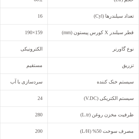
تعداد سیلندرها (Cyl)
16
قطر سیلندر X کورس پیستون (mm)
159×190
نوع گاورنر
الکترونیکی
تزریق
مستقیم
سیستم خنک کننده
سردسازی با آب
سیستم الکتریکی (V.DC)
24
ظرفیت مخزن روغن (L.tr)
280
مصرف سوخت 50% (L/H)
200