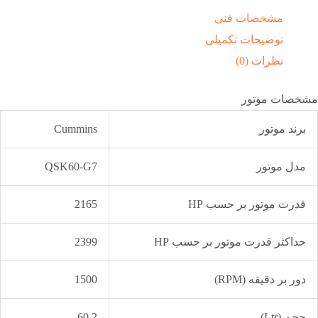
مشخصات فنی
توضیحات تکمیلی
نظرات (0)
مشخصات موتور
برند موتور
Cummins
مدل موتور
QSK60-G7
قدرت موتور بر حسب HP
2165
حداکثر قدرت موتور بر حسب HP
2399
دور بر دقیقه (RPM)
1500
حجم (Ltr)
60.2