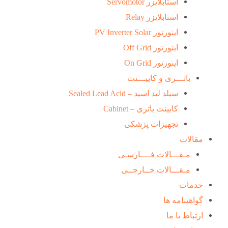
استابلایزر Servomotor
استابلایزر Relay
اینورتور PV Inverter Solar
اینورتور Off Grid
اینورتور On Grid
باتـــری و کابیـــنت
سیلد لید اسید – Sealed Lead Acid
کابینت باتری – Cabinet
تجهیزات پزشکی
مقالات
مـقـــالات فــــارسـی
مـقـــالات خــارجــی
خدمات
گواهینامه ها
ارتباط با ما