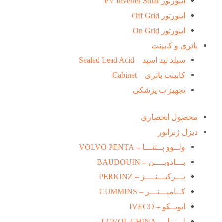
اینورتور PV Inverter Solar
اینورتور Off Grid
اینورتور On Grid
باتری و کابینت
سیلد لید اسید – Sealed Lead Acid
کابینت باتری – Cabinet
تجهیزات پزشکی
محصول انحصاری
دیزل ژنراتور
ولــوو پــنتـــا – VOLVO PENTA
بـــادویــــن – BAUDOUIN
پـــرکیـــنــــز – PERKINZ
کــامیـــنـــز – CUMMINS
ایویــکو – IVECO
لــوول – LOVOL CHINA