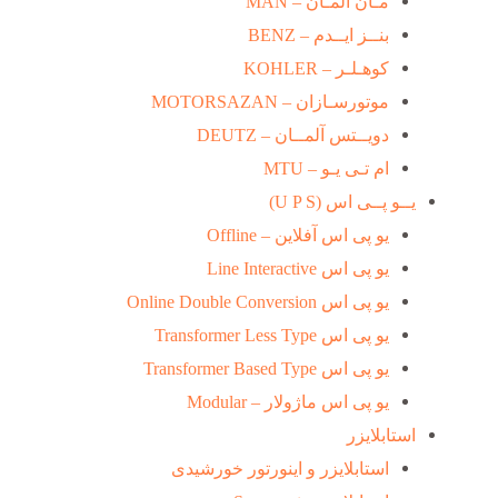
مـان آلمـان – MAN
بنــز ایــدم – BENZ
کوهـلـر – KOHLER
موتورسـازان – MOTORSAZAN
دویــتس آلمــان – DEUTZ
ام تـی یـو – MTU
یــو پــی اس (U P S)
یو پی اس آفلاین – Offline
یو پی اس Line Interactive
یو پی اس Online Double Conversion
یو پی اس Transformer Less Type
یو پی اس Transformer Based Type
یو پی اس ماژولار – Modular
استابلایزر
استابلایزر و اینورتور خورشیدی