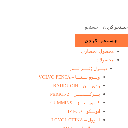
رش
ه
حتوا
جستجو کردن
جستجو کردن
محصول انحصاری
محصولات
دیـــزل ژنــــراتـــور
ولــوو پــنتـــا – VOLVO PENTA
بادویــــن – BAUDUOIN
پـــرکیـــنــــز – PERKINZ
کــامیـــنـــز – CUMMINS
ایویــکو – IVECO
لــوول – LOVOL CHINA