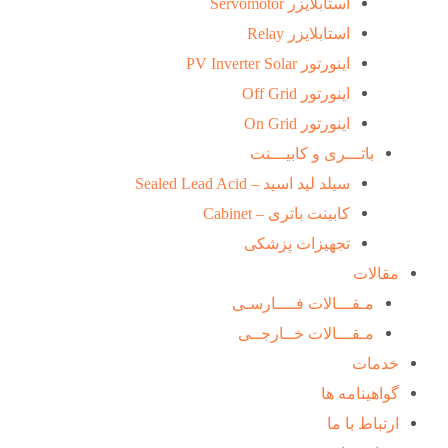
استابلایزر Servomotor
استابلایزر Relay
اینورتور PV Inverter Solar
اینورتور Off Grid
اینورتور On Grid
باتـــری و کابیـــنت
سیلد لید اسید – Sealed Lead Acid
کابینت باتری – Cabinet
تجهیزات پزشکی
مقالات
مـقـــالات فــــارسـی
مـقـــالات خــارجــی
خدمات
گواهینامه ها
ارتباط با ما