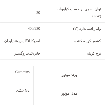
توان اسمی بر حسب کیلووات
20
(KW)
ولتاژ استاندارد (V)
400/230
کشور کوپله کننده
آمریکا,انگلیس,هند,ایران
نوع کوپله
فابریک,نیروگستر
Cummins
برند موتور
X2.5-G2
مدل موتور