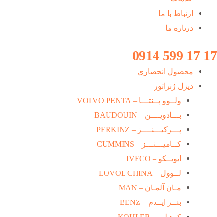
ارتباط با ما
درباره ما
17 17 599 0914
محصول انحصاری
دیزل ژنراتور
ولــوو پــنتـــا – VOLVO PENTA
بـــادویــــن – BAUDOUIN
پـــرکیـــنــــز – PERKINZ
کــامیـــنـــز – CUMMINS
ایویــکو – IVECO
لــوول – LOVOL CHINA
مـان آلمـان – MAN
بنــز ایــدم – BENZ
کوهـلـر – KOHLER