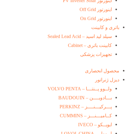
اینورتور PV Inverter Solar
اینورتور Off Grid
اینورتور On Grid
باتری و کابینت
سیلد لید اسید – Sealed Lead Acid
کابینت باتری – Cabinet
تجهیزات پزشکی
محصول انحصاری
دیزل ژنراتور
ولــوو پــنتـــا – VOLVO PENTA
بـــادویــــن – BAUDOUIN
پـــرکیـــنــــز – PERKINZ
کــامیـــنـــز – CUMMINS
ایویــکو – IVECO
لــوول – LOVOL CHINA