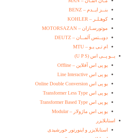
مـان آلمـان – MAN
بنــز ایــدم – BENZ
کوهـلـر – KOHLER
موتورسـازان – MOTORSAZAN
دویــتس آلمــان – DEUTZ
ام تـی یـو – MTU
یــو پــی اس (U P S)
یو پی اس آفلاین – Offline
یو پی اس Line Interactive
یو پی اس Online Double Conversion
یو پی اس Transformer Less Type
یو پی اس Transformer Based Type
یو پی اس ماژولار – Modular
استابلایزر
استابلایزر و اینورتور خورشیدی