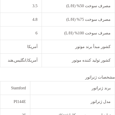
مصرف سوخت 50% (L/H)
3.5
مصرف سوخت 75% (L/H)
4.8
مصرف سوخت 100% (L/H)
6
کشور مبدأ برند موتور
آمریکا
کشور تولید کننده موتور
آمریکا,انگلیس,هند
مشخصات ژنراتور
برند ژنراتور
Stamford
مدل ژنراتور
PI144E