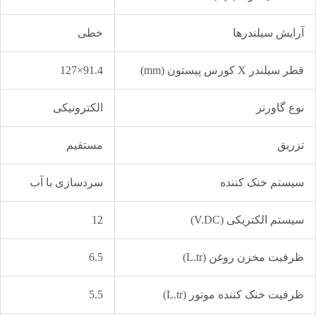
آرایش سیلندرها
خطی
قطر سیلندر X کورس پیستون (mm)
91.4×127
نوع گاورنر
الکترونیکی
تزریق
مستقیم
سیستم خنک کننده
سردسازی با آب
سیستم الکتریکی (V.DC)
12
ظرفیت مخزن روغن (L.tr)
6.5
ظرفیت خنک کننده موتور (L.tr)
5.5