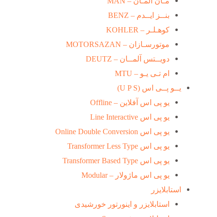
مـان آلمـان – MAN
بنــز ایــدم – BENZ
کوهـلـر – KOHLER
موتورسـازان – MOTORSAZAN
دویــتس آلمــان – DEUTZ
ام تـی یـو – MTU
یــو پــی اس (U P S)
یو پی اس آفلاین – Offline
یو پی اس Line Interactive
یو پی اس Online Double Conversion
یو پی اس Transformer Less Type
یو پی اس Transformer Based Type
یو پی اس ماژولار – Modular
استابلایزر
استابلایزر و اینورتور خورشیدی