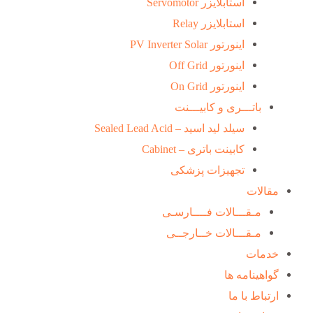
استابلایزر Servomotor
استابلایزر Relay
اینورتور PV Inverter Solar
اینورتور Off Grid
اینورتور On Grid
باتـــری و کابیـــنت
سیلد لید اسید – Sealed Lead Acid
کابینت باتری – Cabinet
تجهیزات پزشکی
مقالات
مـقـــالات فــــارسـی
مـقـــالات خــارجــی
خدمات
گواهینامه ها
ارتباط با ما