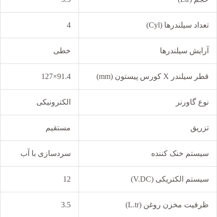
تعداد سیلندرها (Cyl)
4
آرایش سیلندرها
خطی
قطر سیلندر X کورس پیستون (mm)
91.4×127
نوع گاورنر
الکترونیکی
تزریق
مستقیم
سیستم خنک کننده
سردسازی با آب
سیستم الکتریکی (V.DC)
12
ظرفیت مخزن روغن (L.tr)
3.5