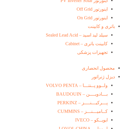
اینورتور PV Inverter Solar
اینورتور Off Grid
اینورتور On Grid
باتری و کابینت
سیلد لید اسید – Sealed Lead Acid
کابینت باتری – Cabinet
تجهیزات پزشکی
محصول انحصاری
دیزل ژنراتور
ولــوو پــنتـــا – VOLVO PENTA
بـــادویــــن – BAUDOUIN
پـــرکیـــنــــز – PERKINZ
کــامیـــنـــز – CUMMINS
ایویــکو – IVECO
لــوول – LOVOL CHINA