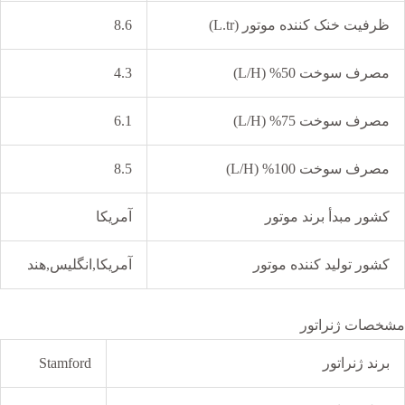
ظرفیت خنک کننده موتور (L.tr)
8.6
مصرف سوخت 50% (L/H)
4.3
مصرف سوخت 75% (L/H)
6.1
مصرف سوخت 100% (L/H)
8.5
کشور مبدأ برند موتور
آمریکا
کشور تولید کننده موتور
آمریکا,انگلیس,هند
مشخصات ژنراتور
برند ژنراتور
Stamford