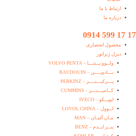
ارتباط با ما
درباره ما
17 17 599 0914
محصول انحصاری
دیزل ژنراتور
ولــوو پــنتـــا – VOLVO PENTA
بـــادویــــن – BAUDOUIN
پـــرکیـــنــــز – PERKINZ
کــامیـــنـــز – CUMMINS
ایویــکو – IVECO
لــوول – LOVOL CHINA
مـان آلمـان – MAN
بنــز ایــدم – BENZ
کوهـلـر – KOHLER