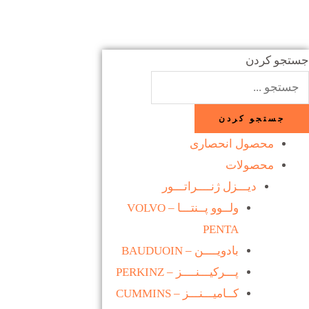
رش
ه
حتوا
جستجو کردن
جستجو کردن
محصول انحصاری
محصولات
دیـــزل ژنــــراتـــور
ولــوو پــنتـــا – VOLVO
PENTA
بادویــــن – BAUDUOIN
پـــرکیـــنــــز – PERKINZ
کــامیـــنـــز – CUMMINS