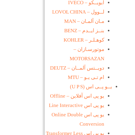
ایویــکو – IVECO
لــوول – LOVOL CHINA
مـان آلمـان – MAN
بنــز ایــدم – BENZ
کوهـلـر – KOHLER
موتورسـازان –
MOTORSAZAN
دویــتس آلمــان – DEUTZ
ام تـی یـو – MTU
یــو پــی اس (U P S)
یو پی اس آفلاین – Offline
یو پی اس Line Interactive
یو پی اس Online Double
Conversion
یو پی اس Transformer Less