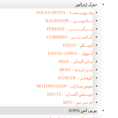
دیزل ژنراتور
ولــوو پــنتـــا – VOLVO PENTA
بـــادویــــن – BAUDOUIN
پـــرکیـــنــــز – PERKINZ
کــامیـــنـــز – CUMMINS
ایویــکو – IVECO
لــوول – LOVOL CHINA
مـان آلمـان – MAN
بنــز ایــدم – BENZ
کوهـلـر – KOHLER
موتورسـازان – MOTORSAZAN
دویــتس آلمــان – DEUTZ
ام تـی یـو – MTU
یو پی اس (UPS)