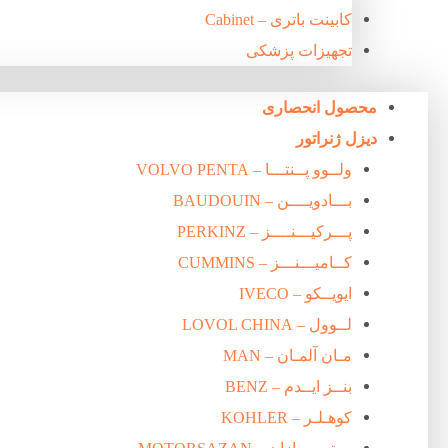
کابینت باتری – Cabinet
تجهیزات پزشکی
محصول انحصاری
دیزل ژنراتور
ولــوو پــنتـــا – VOLVO PENTA
بـــادویــــن – BAUDOUIN
پـــرکیـــنــــز – PERKINZ
کــامیـــنـــز – CUMMINS
ایویــکو – IVECO
لــوول – LOVOL CHINA
مـان آلمـان – MAN
بنــز ایــدم – BENZ
کوهـلـر – KOHLER